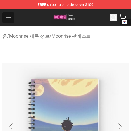
FREE
shipping on orders over $100
Moonrise Store - Official Moonrise Merchandise Shop
Open menu
홈
/
Moonrise 제품 정보
/
Moonrise 팟캐스트