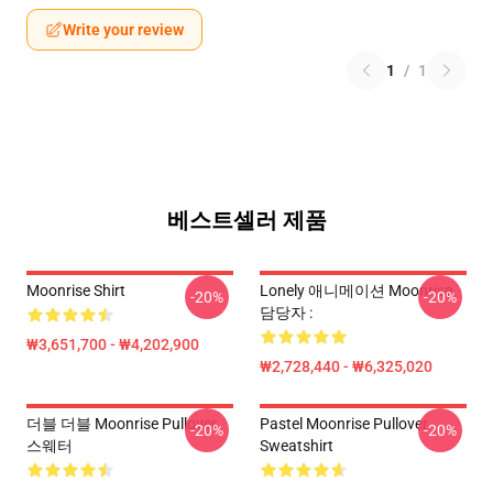
Write your review
1
/
1
베스트셀러 제품
Moonrise Shirt
Lonely 애니메이션 Moonrise
-20%
-20%
담당자 :
₩3,651,700 - ₩4,202,900
₩2,728,440 - ₩6,325,020
더블 더블 Moonrise Pullover
Pastel Moonrise Pullover
-20%
-20%
스웨터
Sweatshirt