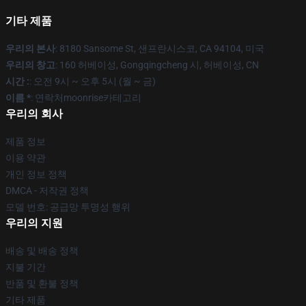
기타 제품
우리의 본사
: 8180 Sansome St, 샌프란시스코, CA 94104, 미국
우리의 창고
: 160 허베이성, Gongqingcheng 시, 허베이성, CN
시간 :
: 오전 9시 ~ 오후 5시 (월 ~ 금)
이름 *
: 연락처moonrise카테고리
우리의 회사
제품 정보
이용 약관
개인 정보 정책
DMCA - 저작권 정책
모델 번호: 공급망 투명성 행위
우리의 지원
배송 및 배송 정책
지불 기간
반품 및 환불 정책
기타 제품