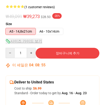
(1 customer reviews)
₩49,091
₩39,273
-20%
$28.50
Size
A5 - 14,8x21cm
A6 - 10x14cm
사이즈 가이드 보기
Quantity
장바구니에 추가
이 세일은
04
:
08
:
54
Deliver to United States
Cost to ship:
$6.99
Standard - Order today to get by
Aug. 16 - Aug. 23