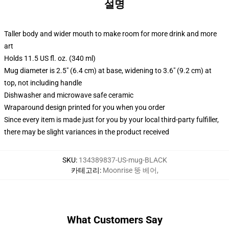
설명
Taller body and wider mouth to make room for more drink and more
art
Holds 11.5 US fl. oz. (340 ml)
Mug diameter is 2.5" (6.4 cm) at base, widening to 3.6" (9.2 cm) at
top, not including handle
Dishwasher and microwave safe ceramic
Wraparound design printed for you when you order
Since every item is made just for you by your local third-party fulfiller,
there may be slight variances in the product received
SKU
:
134389837-US-mug-BLACK
카테고리
:
Moonrise 뚱 베어
,
What Customers Say