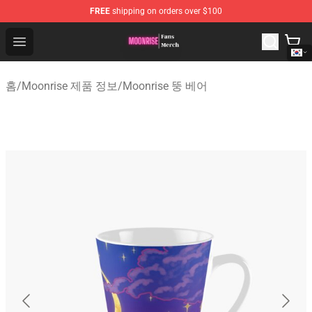
FREE
shipping on orders over $100
Moonrise Store - Official Moonrise Merchandise Shop
Open menu
홈
/
Moonrise 제품 정보
/
Moonrise 뚱 베어