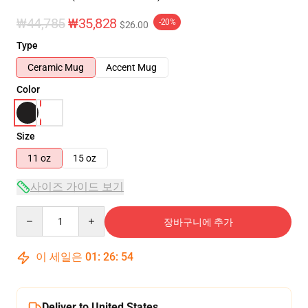
₩44,785
₩35,828
-20%
$26.00
Type
Ceramic Mug
Accent Mug
Color
Size
11 oz
15 oz
사이즈 가이드 보기
Quantity
장바구니에 추가
이 세일은
01
:
26
:
54
Deliver to United States