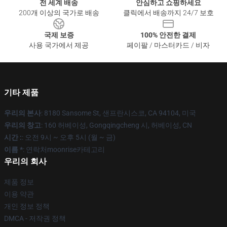
전 세계 배송
안심하고 쇼핑하세요
200개 이상의 국가로 배송
클릭에서 배송까지 24/7 보호
국제 보증
100% 안전한 결제
사용 국가에서 제공
페이팔 / 마스터카드 / 비자
기타 제품
우리의 본사
: 8180 Sansome St, 샌프란시스코, CA 94104, 미국
우리의 창고
: 160 허베이성, Gongqingcheng 시, 허베이성, CN
시간 :
: 오전 9시 ~ 오후 5시 (월 ~ 금)
이름 *
: 연락처moonrise카테고리
우리의 회사
제품 정보
이용 약관
개인 정보 정책
DMCA - 저작권 정책