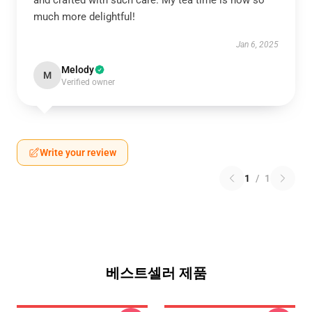
and crafted with such care. My tea time is now so
much more delightful!
Jan 6, 2025
Melody
M
Verified owner
Write your review
1
/
1
베스트셀러 제품