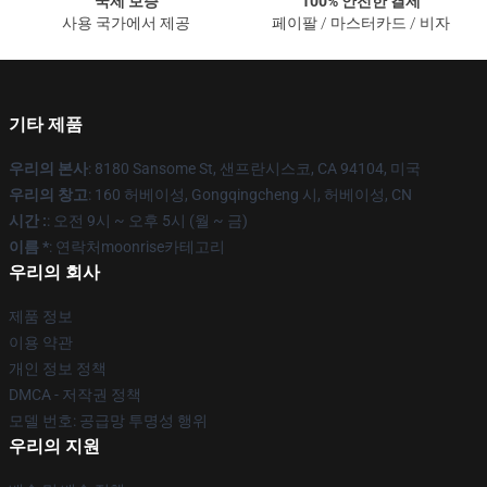
국제 보증
100% 안전한 결제
사용 국가에서 제공
페이팔 / 마스터카드 / 비자
기타 제품
우리의 본사
: 8180 Sansome St, 샌프란시스코, CA 94104, 미국
우리의 창고
: 160 허베이성, Gongqingcheng 시, 허베이성, CN
시간 :
: 오전 9시 ~ 오후 5시 (월 ~ 금)
이름 *
: 연락처moonrise카테고리
우리의 회사
제품 정보
이용 약관
개인 정보 정책
DMCA - 저작권 정책
모델 번호: 공급망 투명성 행위
우리의 지원