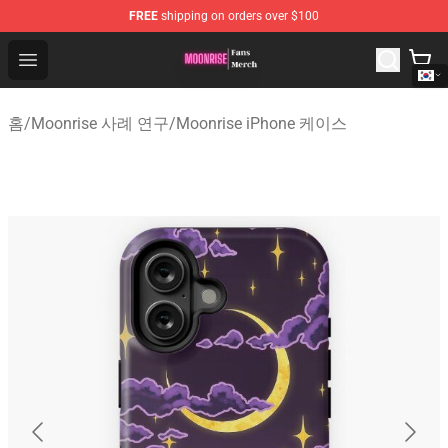
FREE
shipping on orders over $100
Moonrise Store - Official Moonrise Merchandise Shop
Open menu
홈
/
Moonrise 사례 연구
/
Moonrise iPhone 케이스