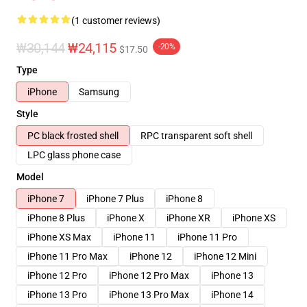
(1 customer reviews)
₩30,144
₩24,115
-20%
$17.50
Type
iPhone
Samsung
Style
PC black frosted shell
RPC transparent soft shell
LPC glass phone case
Model
iPhone 7
iPhone 7 Plus
iPhone 8
iPhone 8 Plus
iPhone X
iPhone XR
iPhone XS
iPhone XS Max
iPhone 11
iPhone 11 Pro
iPhone 11 Pro Max
iPhone 12
iPhone 12 Mini
iPhone 12 Pro
iPhone 12 Pro Max
iPhone 13
iPhone 13 Pro
iPhone 13 Pro Max
iPhone 14