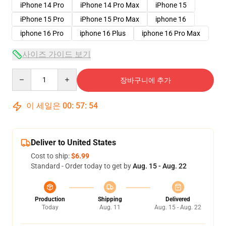
iPhone 14 Pro
iPhone 14 Pro Max
iPhone 15
iPhone 15 Pro
iPhone 15 Pro Max
iphone 16
iphone 16 Pro
iphone 16 Plus
iphone 16 Pro Max
사이즈 가이드 보기
Quantity
장바구니에 추가
이 세일은
00
:
57
:
54
Deliver to United States
Cost to ship:
$6.99
Standard - Order today to get by
Aug. 15 - Aug. 22
Production
Shipping
Delivered
Today
Aug. 11
Aug. 15 - Aug. 22