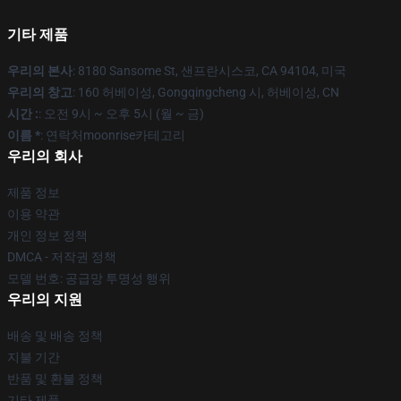
기타 제품
우리의 본사
: 8180 Sansome St, 샌프란시스코, CA 94104, 미국
우리의 창고
: 160 허베이성, Gongqingcheng 시, 허베이성, CN
시간 :
: 오전 9시 ~ 오후 5시 (월 ~ 금)
이름 *
: 연락처moonrise카테고리
우리의 회사
제품 정보
이용 약관
개인 정보 정책
DMCA - 저작권 정책
모델 번호: 공급망 투명성 행위
우리의 지원
배송 및 배송 정책
지불 기간
반품 및 환불 정책
기타 제품