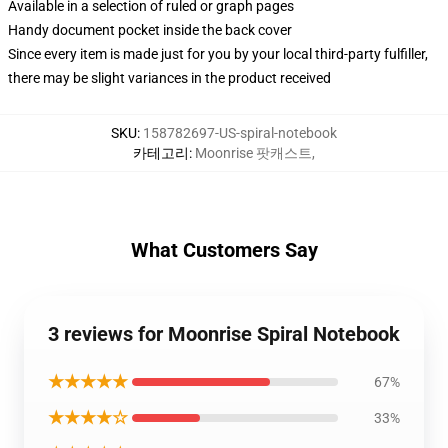
Available in a selection of ruled or graph pages
Handy document pocket inside the back cover
Since every item is made just for you by your local third-party fulfiller,
there may be slight variances in the product received
SKU
:
158782697-US-spiral-notebook
카테고리
:
Moonrise 팟캐스트
,
What Customers Say
3 reviews for Moonrise Spiral Notebook
★★★★★
67%
★★★★☆
33%