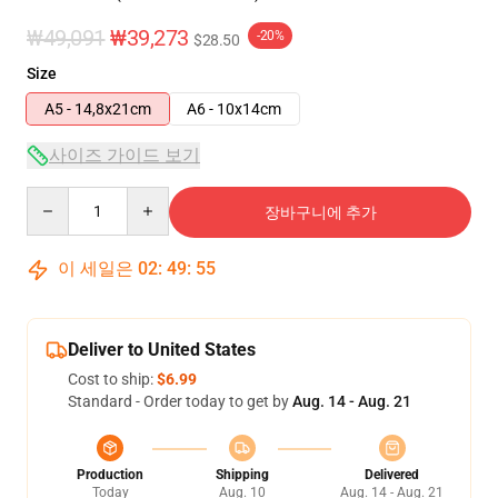
₩49,091
₩39,273
-20%
$28.50
Size
A5 - 14,8x21cm
A6 - 10x14cm
사이즈 가이드 보기
Quantity
장바구니에 추가
이 세일은
02
:
49
:
54
Deliver to United States
Cost to ship:
$6.99
Standard - Order today to get by
Aug. 14 - Aug. 21
Production
Shipping
Delivered
Today
Aug. 10
Aug. 14 - Aug. 21