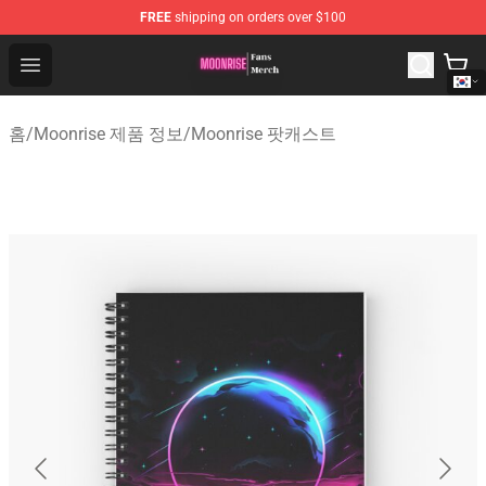
FREE
shipping on orders over $100
Moonrise Store - Official Moonrise Merchandise Shop
Open menu
홈
/
Moonrise 제품 정보
/
Moonrise 팟캐스트