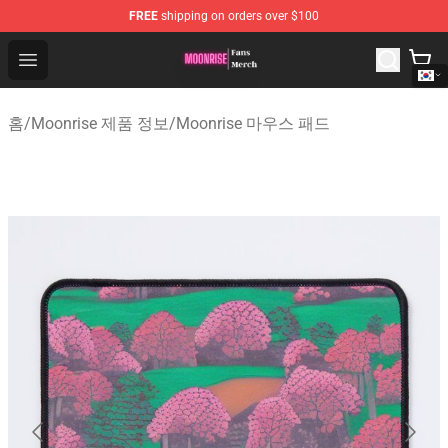
FREE
shipping on orders over $100
Moonrise Store - Official Moonrise Merchandise Shop
Open menu
홈
/
Moonrise 제품 정보
/
Moonrise 마우스 패드