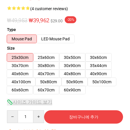
(4 customer reviews)
₩49,953
₩39,962
-20%
$29.00
Type
Mouse Pad
LED Mouse Pad
Size
25x30cm
25x60cm
30x50cm
30x60cm
30x70cm
30x80cm
30x90cm
35x44cm
40x60cm
40x70cm
40x80cm
40x90cm
40x100cm
50x80cm
50x90cm
50x100cm
60x60cm
60x70cm
60x90cm
사이즈 가이드 보기
Quantity
장바구니에 추가