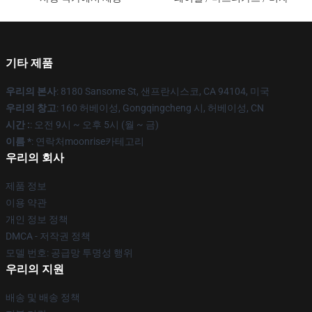
기타 제품
우리의 본사
: 8180 Sansome St, 샌프란시스코, CA 94104, 미국
우리의 창고
: 160 허베이성, Gongqingcheng 시, 허베이성, CN
시간 :
: 오전 9시 ~ 오후 5시 (월 ~ 금)
이름 *
: 연락처moonrise카테고리
우리의 회사
제품 정보
이용 약관
개인 정보 정책
DMCA - 저작권 정책
모델 번호: 공급망 투명성 행위
우리의 지원
배송 및 배송 정책