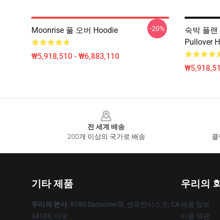
-20%
Moonrise 풀 오버 Hoodie
숙박 플랜 
Pullover 
₩5,918,510 - ₩6,883,110
₩5,918,51
Footer
전 세계 배송
200개 이상의 국가로 배송
클
기타 제품
우리의 
우리의 본사
: 8180 Sansome St, 샌프란시스코, CA
제품 정보
94104, 미국
이용 약관