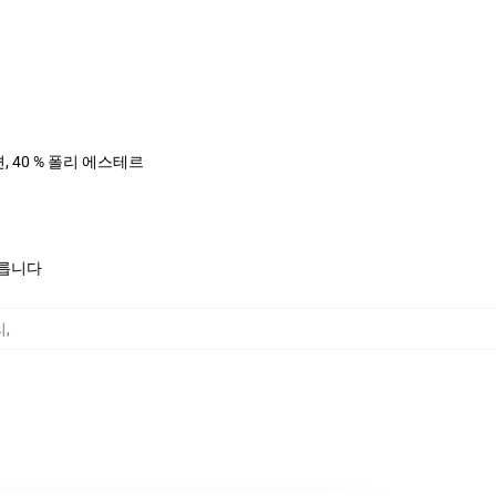
면, 40 % 폴리 에스테르
모릅니다
리
,