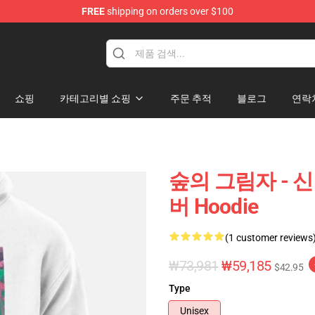
FREE
shipping on orders over $100
쇼핑
카테고리별 쇼핑
주문 추적
블로그
연락
숲의 그림자 - 신비
버 Hoodie
(1 customer reviews
₩73,981
₩59,185
$42.95
Type
Unisex