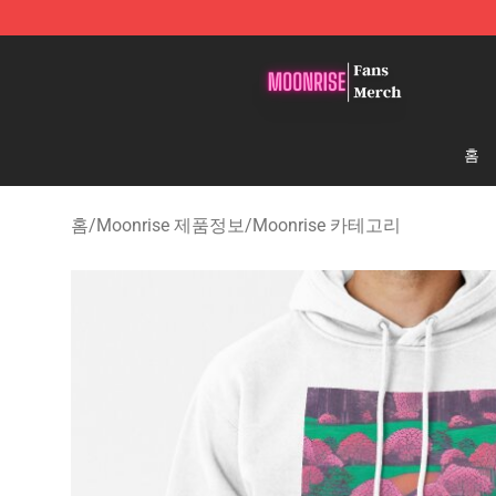
Moonrise Store - Official Moonrise Merchandise Shop
홈
홈
/
Moonrise 제품정보
/
Moonrise 카테고리