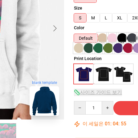
Size
S
M
L
XL
2X
Color
Default
Print Location
blank template
사이즈 가이드 보기
Quantity
이 세일은
01
:
04
:
54