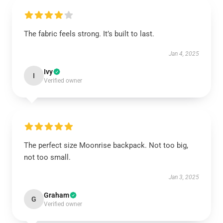
The fabric feels strong. It’s built to last.
Jan 4, 2025
Ivy
I
Verified owner
The perfect size Moonrise backpack. Not too big,
not too small.
Jan 3, 2025
Graham
G
Verified owner