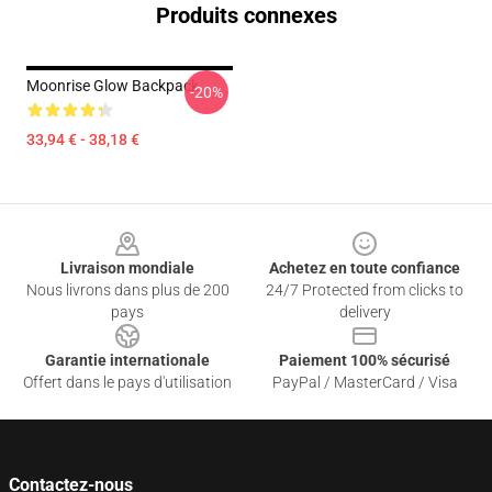
Produits connexes
Moonrise Glow Backpack
-20%
33,94 € - 38,18 €
Footer
Livraison mondiale
Achetez en toute confiance
Nous livrons dans plus de 200
24/7 Protected from clicks to
pays
delivery
Garantie internationale
Paiement 100% sécurisé
Offert dans le pays d'utilisation
PayPal / MasterCard / Visa
Contactez-nous