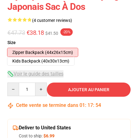
Japonais Sac À Dos
(4 customer reviews)
€47.73
€38.18
-20%
$41.50
Size
Zipper Backpack (44x26x15cm)
Kids Backpack (40x30x13cm)
Voir le guide des tailles
Quantity
AJOUTER AU PANIER
Cette vente se termine dans
01
:
17
:
53
Deliver to United States
Cost to ship:
$6.99