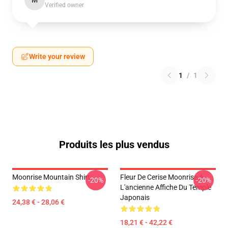
M
Verified owner
Write your review
1
/
1
Produits les plus vendus
Moonrise Mountain Shirt
Fleur De Cerise Moonrise À
-20%
-20%
L'ancienne Affiche Du Temple
Japonais
24,38 € - 28,06 €
18,21 € - 42,22 €