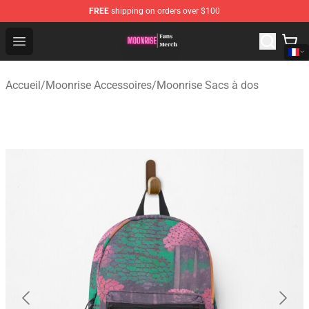
FREE
shipping on orders over $100
Moonrise Store - Official Moonrise Merchandise Shop
Open menu
Accueil
/
Moonrise Accessoires
/
Moonrise Sacs à dos