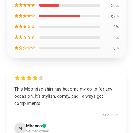
★★★★★
33%
★★★★☆
67%
★★★☆☆
0%
★★☆☆☆
0%
★☆☆☆☆
0%
This Moonrise shirt has become my go-to for any
occasion. It’s stylish, comfy, and I always get
compliments.
Jan 7, 2025
Miranda
M
Verified owner