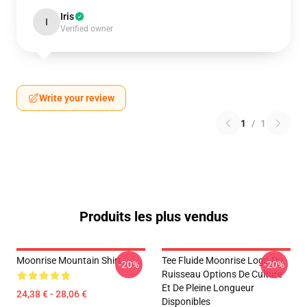
Iris
I
Verified owner
Write your review
1
/
1
Produits les plus vendus
Moonrise Mountain Shirt
Tee Fluide Moonrise Logo Du
-20%
-20%
Ruisseau Options De Culture
Et De Pleine Longueur
24,38 € - 28,06 €
Disponibles