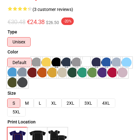
(3 customer reviews)
€30.48
€24.38
-20%
$26.50
Type
Unisex
Color
Default
Size
S
M
L
XL
2XL
3XL
4XL
5XL
Print Location