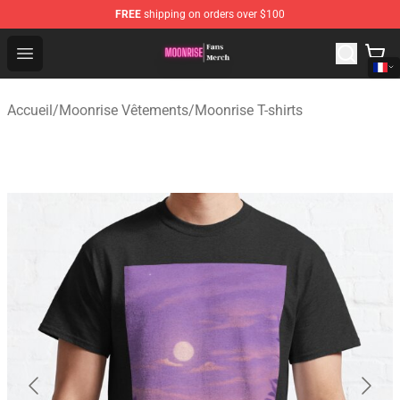
FREE
shipping on orders over $100
Moonrise Store - Official Moonrise Merchandise Shop
Open menu
Accueil
/
Moonrise Vêtements
/
Moonrise T-shirts