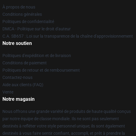
À propos de nous
Conditions générales
Politiques de confidentialité
DMCA - Politique sur le droit d'auteur
C.A. SB657 : Loi sur la transparence de la chaîne d'approvisionnement
Notre soutien
Politiques d'expédition et de livraison
Conditions de paiement
Politiques de retour et de remboursement
Contactez-nous
Aide aux clients (FAQ)
Vente
Notre magasin
Nous offrons une grande variété de produits de haute qualité conçus
par notre équipe de classe mondiale. Ils ne sont pas seulement
destinés à refléter votre style personnel unique; ils sont également
destinés à vous faire sentir confiant, accompli, et prêt à prendre la