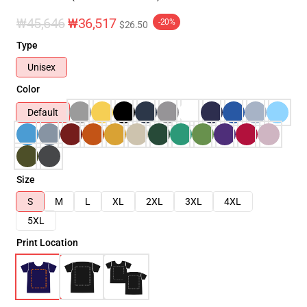
₩45,646
₩36,517
-20%
$26.50
Type
Unisex
Color
Default
Size
S
M
L
XL
2XL
3XL
4XL
5XL
Print Location