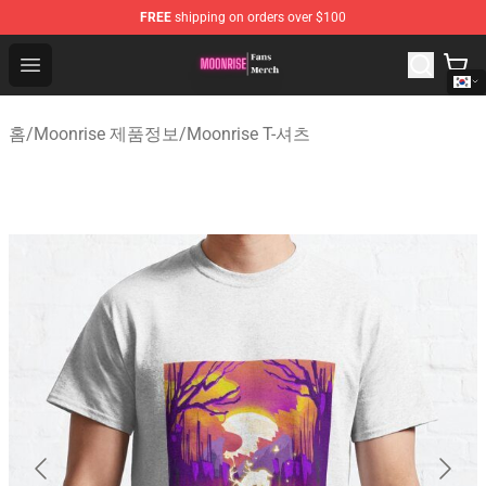
FREE
shipping on orders over $100
Moonrise Store - Official Moonrise Merchandise Shop
Open menu
홈
/
Moonrise 제품정보
/
Moonrise T-셔츠