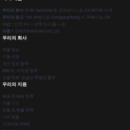
우리의 본사
: 8180 Sansome St, 샌프란시스코, CA 94104, 미국
우리의 창고
: 160 허베이성, Gongqingcheng 시, 허베이성, CN
시간 :
: 오전 9시 ~ 오후 5시 (월 ~ 금)
이름 *
: 연락처moonrise카테고리
우리의 회사
제품 정보
이용 약관
개인 정보 정책
DMCA - 저작권 정책
모델 번호: 공급망 투명성 행위
우리의 지원
배송 및 배송 정책
지불 기간
반품 및 환불 정책
기타 제품
고객지원 (FAQ)