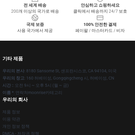
전 세계 배송
안심하고 쇼핑하세요
200개 이상의 국가로 배송
클릭에서 배송까지 24/7 보호
국제 보증
100% 안전한 결제
사용 국가에서 제공
페이팔 / 마스터카드 / 비자
기타 제품
우리의 본사
: 8180 Sansome St, 샌프란시스코, CA 94104, 미국
우리의 창고
: 160 허베이성, Gongqingcheng 시, 허베이성, CN
시간 :
: 오전 9시 ~ 오후 5시 (월 ~ 금)
이름 *
: 연락처moonrise카테고리
우리의 회사
제품 정보
이용 약관
개인 정보 정책
DMCA - 저작권 정책