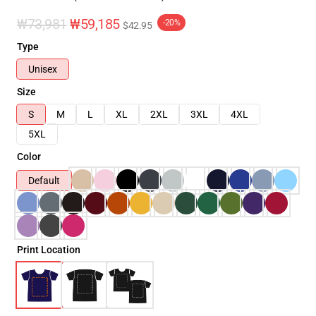
₩73,981
₩59,185
-20%
$42.95
Type
Unisex
Size
S
M
L
XL
2XL
3XL
4XL
5XL
Color
Default
Print Location