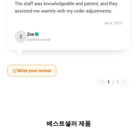
The staff was knowledgeable and patient, and they
assisted me warmly with my order adjustments.
Jan 6, 2025
Zoe
Z
Verified owner
Write your review
1
/
1
베스트셀러 제품