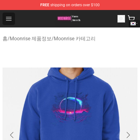
FREE
shipping on orders over $100
Moonrise Store - Official Moonrise Merchandise Shop
Open menu
홈
/
Moonrise 제품정보
/
Moonrise 카테고리