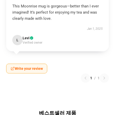
This Moonrise mug is gorgeous—better than I ever
imagined! It’s perfect for enjoying my tea and was
clearly made with love.
Jan 1, 2025
Levi
L
Verified owner
Write your review
1
/
1
베스트셀러 제품