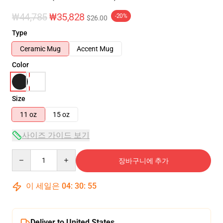
₩44,785
₩35,828
-20%
$26.00
Type
Ceramic Mug
Accent Mug
Color
Size
11 oz
15 oz
사이즈 가이드 보기
Quantity
장바구니에 추가
이 세일은
04
:
30
:
54
Deliver to United States