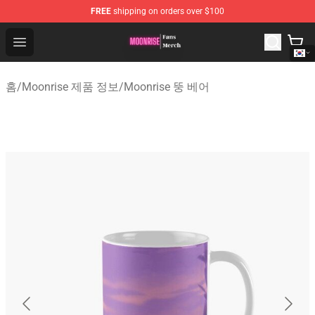
FREE
shipping on orders over $100
Moonrise Store - Official Moonrise Merchandise Shop
Open menu
홈
/
Moonrise 제품 정보
/
Moonrise 뚱 베어