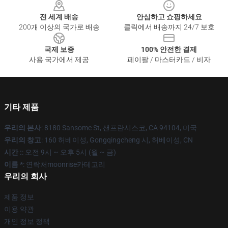
전 세계 배송
안심하고 쇼핑하세요
200개 이상의 국가로 배송
클릭에서 배송까지 24/7 보호
국제 보증
100% 안전한 결제
사용 국가에서 제공
페이팔 / 마스터카드 / 비자
기타 제품
우리의 본사
: 8180 Sansome St, 샌프란시스코, CA 94104, 미국
우리의 창고
: 160 허베이성, Gongqingcheng 시, 허베이성, CN
시간 :
: 오전 9시 ~ 오후 5시 (월 ~ 금)
이름 *
: 연락처moonrise카테고리
우리의 회사
제품 정보
이용 약관
개인 정보 정책