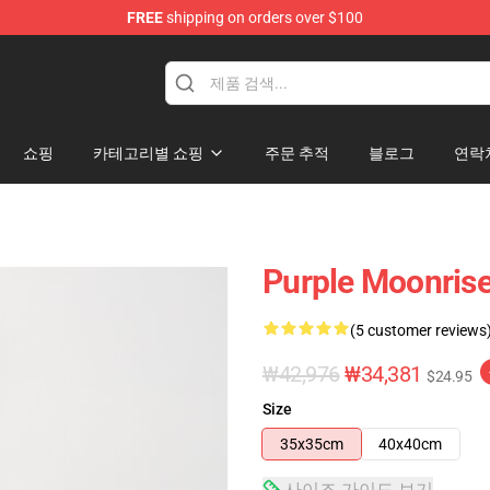
FREE
shipping on orders over $100
쇼핑
카테고리별 쇼핑
주문 추적
블로그
연락
Purple Moonrise
(5 customer reviews
₩42,976
₩34,381
$24.95
Size
35x35cm
40x40cm
사이즈 가이드 보기