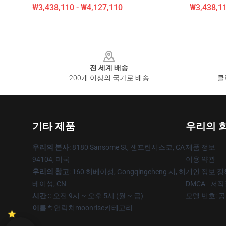
₩3,438,110 - ₩4,127,110
₩3,438,11
Footer
전 세계 배송
200개 이상의 국가로 배송
클
기타 제품
우리의 
우리의 본사
: 8180 Sansome St, 샌프란시스코, CA
제품 정보
94104, 미국
이용 약관
우리의 창고
: 160 허베이성, Gongqingcheng 시, 허
개인 정보 정
베이성, CN
DMCA - 저
시간 :
: 오전 9시 ~ 오후 5시 (월 ~ 금)
모델 번호: 
이름 *
: 연락처moonrise카테고리