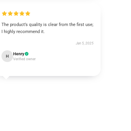
The product’s quality is clear from the first use;
I highly recommend it.
Jan 5, 2025
Henry
H
Verified owner