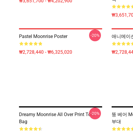
₩3,651,700 - ₩4,202,900
₩3,651,70
-20%
Pastel Moonrise Poster
애니메이션 L
₩2,728,440 - ₩6,325,020
₩2,728,44
-20%
Dreamy Moonrise All Over Print Tote
뚱 베어 Mo
Bag
부대