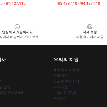
0 - ₩4,127,110
₩3,438,110 - ₩4,127,110
안심하고 쇼핑하세요
국제 보증
릭에서 배송까지 24/7 보호
사용 국가에서 제공
회사
우리의 지원
배송 및 배송 정책
지불 기간
책
반품 및 환불 정책
작권 정책
기타 제품
공급망 투명성 행위
고객지원 (FAQ)
구매하기