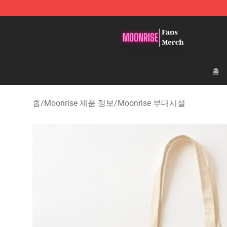
Moonrise Store - Official Moonrise Merchandise Shop
홈
홈
/
Moonrise 제품 정보
/
Moonrise 부대시설