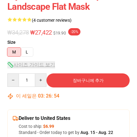
Landscape Flat Mask
(4 customer reviews)
₩34,278
₩27,422
-20%
$19.90
Size
M
L
사이즈 가이드 보기
Quantity
장바구니에 추가
이 세일은
03
:
26
:
53
Deliver to United States
Cost to ship:
$6.99
Standard - Order today to get by
Aug. 15 - Aug. 22