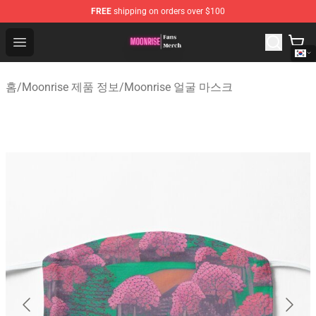
FREE
shipping on orders over $100
Moonrise Store - Official Moonrise Merchandise Shop
Open menu
홈
/
Moonrise 제품 정보
/
Moonrise 얼굴 마스크