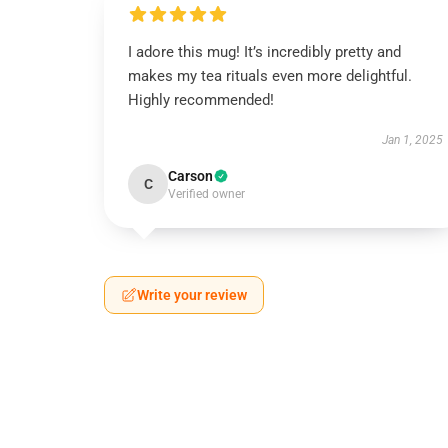
I adore this mug! It’s incredibly pretty and
makes my tea rituals even more delightful.
Highly recommended!
Jan 1, 2025
Carson
C
Verified owner
Write your review