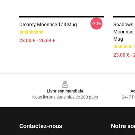
-20%
Dreamy Moonrise Tall Mug
Shadows I
Moonrise 
Mug
23,00 € - 26,68 €
23,00 € - 
Footer
Livraison mondiale
Ac
Nous livrons dans plus de 200 pays
24/7 Pr
Contactez-nous
Notre so