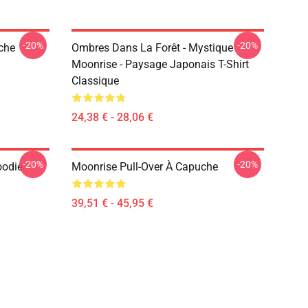
-20%
-20%
iche
Ombres Dans La Forêt - Mystique
Moonrise - Paysage Japonais T-Shirt
Classique
24,38 € - 28,06 €
-20%
-20%
oodie
Moonrise Pull-Over À Capuche
39,51 € - 45,95 €