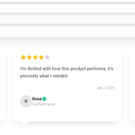
I’m thrilled with how this product performs; it’s
precisely what I needed.
Jan 3, 2025
Rose
R
Verified owner