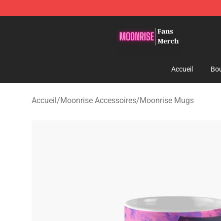
Moonrise Store - Official Moonrise Merchandise Shop
Accueil
Bou
Accueil
/
Moonrise Accessoires
/
Moonrise Mugs