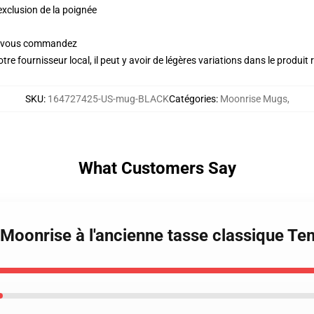
'exclusion de la poignée
ue vous commandez
re fournisseur local, il peut y avoir de légères variations dans le produit 
SKU
:
164727425-US-mug-BLACK
Catégories
:
Moonrise Mugs
,
What Customers Say
e Moonrise à l'ancienne tasse classique Te