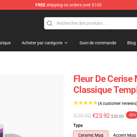
FREE
shipping on orders over $100
tique
Acheter par catégorie
Suivi de commande
Blog
Fleur De Cerise
Classique Temp
(4 customer reviews
€29.90
€23.92
-20%
$26.00
Type
Ceramic Mug
Accent Mug