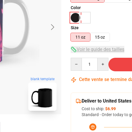
Color
Size
11 oz
15 oz
Voir le guide des tailles
Quantity
Cette vente se termine 
blank template
Deliver to United States
Cost to ship:
$6.99
Standard - Order today to g