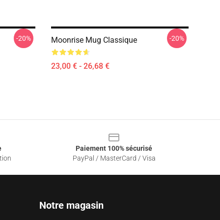
-20%
-20%
Moonrise Mug Classique
23,00 € - 26,68 €
e
Paiement 100% sécurisé
tion
PayPal / MasterCard / Visa
Notre magasin