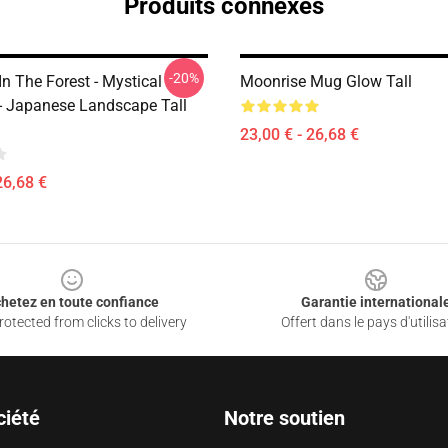
Produits connexes
-20%
n The Forest - Mystical
Moonrise Mug Glow Tall
- Japanese Landscape Tall
23,00 € - 26,68 €
26,68 €
hetez en toute confiance
Garantie international
otected from clicks to delivery
Offert dans le pays d'utilisa
ciété
Notre soutien