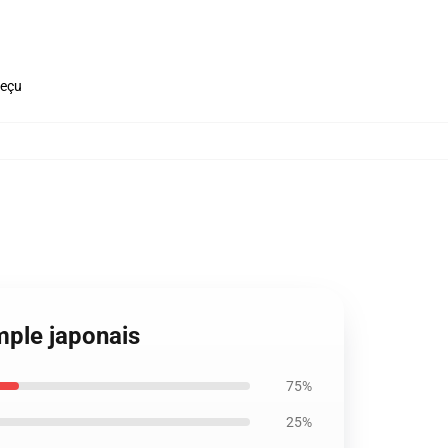
reçu
mple japonais
75%
25%