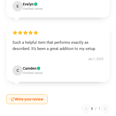
Evelyn
E
Verified owner
Such a helpful item that performs exactly as
described. It’s been a great addition to my setup.
Jan 1, 2025
Camden
C
Verified owner
Write your review
1
/
1