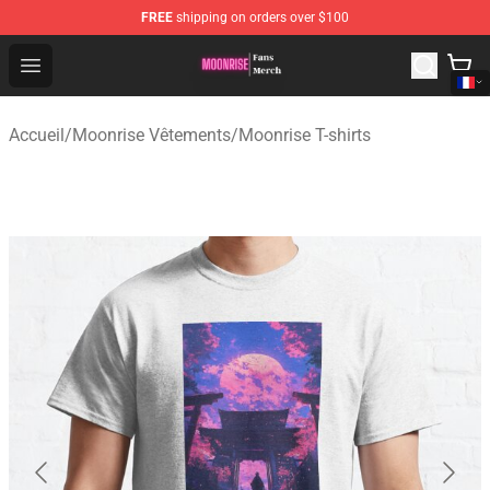
FREE
shipping on orders over $100
Moonrise Store - Official Moonrise Merchandise Shop
Open menu
Accueil
/
Moonrise Vêtements
/
Moonrise T-shirts