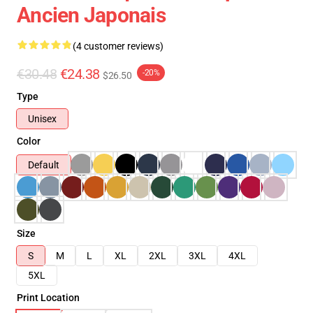
Ancien Japonais
(4 customer reviews)
€30.48
€24.38
-20%
$26.50
Type
Unisex
Color
Default
Size
S
M
L
XL
2XL
3XL
4XL
5XL
Print Location