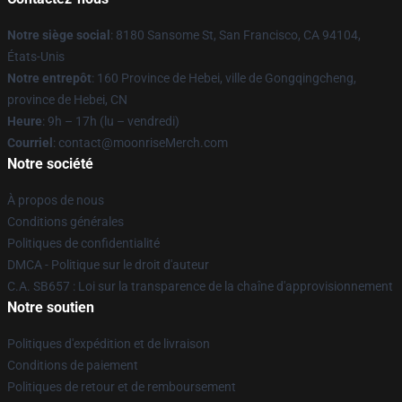
Notre siège social
: 8180 Sansome St, San Francisco, CA 94104,
États-Unis
Notre entrepôt
: 160 Province de Hebei, ville de Gongqingcheng,
province de Hebei, CN
Heure
: 9h – 17h (lu – vendredi)
Courriel
: contact@moonriseMerch.com
Notre société
À propos de nous
Conditions générales
Politiques de confidentialité
DMCA - Politique sur le droit d'auteur
C.A. SB657 : Loi sur la transparence de la chaîne d'approvisionnement
Notre soutien
Politiques d'expédition et de livraison
Conditions de paiement
Politiques de retour et de remboursement