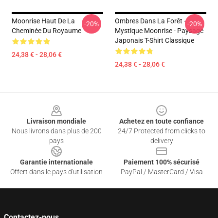
Moonrise Haut De La
Ombres Dans La Forêt -
-20%
-20%
Cheminée Du Royaume
Mystique Moonrise - Paysage
Japonais T-Shirt Classique
24,38 € - 28,06 €
24,38 € - 28,06 €
Footer
Livraison mondiale
Achetez en toute confiance
Nous livrons dans plus de 200
24/7 Protected from clicks to
pays
delivery
Garantie internationale
Paiement 100% sécurisé
Offert dans le pays d'utilisation
PayPal / MasterCard / Visa
Contactez-nous