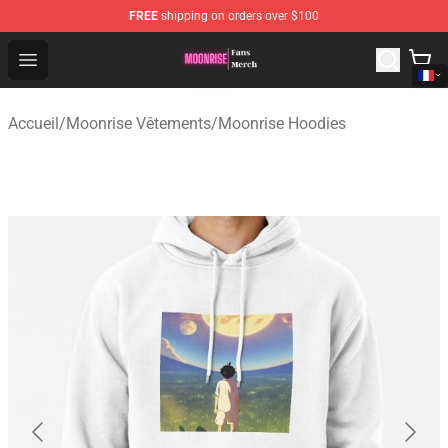
FREE
shipping on orders over $100
Moonrise Store - Official Moonrise Merchandise Shop
Open menu
Accueil
/
Moonrise Vêtements
/
Moonrise Hoodies