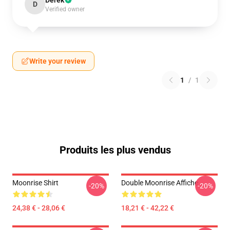
Derek
D
Verified owner
Write your review
1
/
1
Produits les plus vendus
Moonrise Shirt
Double Moonrise Affiche
-20%
-20%
24,38 € - 28,06 €
18,21 € - 42,22 €