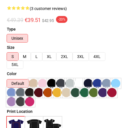
(3 customer reviews)
€49.39
€39.51
-20%
$42.95
Type
Unisex
Size
S
M
L
XL
2XL
3XL
4XL
5XL
Color
Default
Print Location