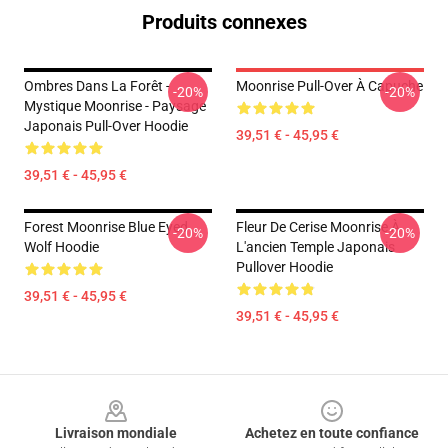
Produits connexes
Ombres Dans La Forêt -
Moonrise Pull-Over À Capuche
-20%
-20%
Mystique Moonrise - Paysage
Japonais Pull-Over Hoodie
39,51 € - 45,95 €
39,51 € - 45,95 €
Forest Moonrise Blue Eyed
Fleur De Cerise Moonrise À
-20%
-20%
Wolf Hoodie
L'ancien Temple Japonais
Pullover Hoodie
39,51 € - 45,95 €
39,51 € - 45,95 €
Footer
Livraison mondiale
Achetez en toute confiance