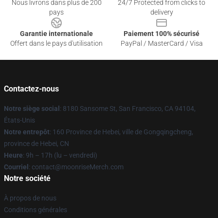
Nous livrons dans plus de 200
24/7 Protected from clicks to
pays
delivery
Garantie internationale
Paiement 100% sécurisé
Offert dans le pays d'utilisation
PayPal / MasterCard / Visa
Contactez-nous
Notre siège social
: 8180 Sansome St, San Francisco, CA 94104,
États-Unis
Notre entrepôt
: 160 Province de Hebei, ville de Gongqingcheng,
province de Hebei, CN
Heure
: 9h – 17h (lu – vendredi)
Courriel
: contact@moonriseMerch.com
Notre société
À propos de nous
Conditions générales