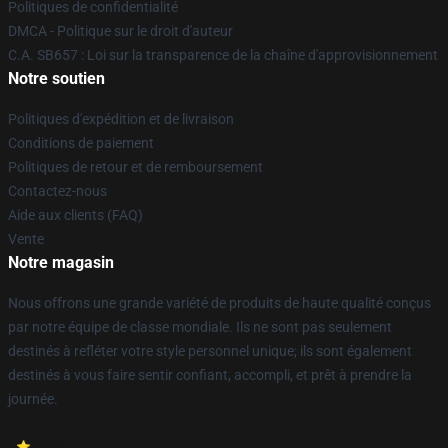
Politiques de confidentialité
DMCA - Politique sur le droit d'auteur
C.A. SB657 : Loi sur la transparence de la chaîne d'approvisionnement
Notre soutien
Politiques d'expédition et de livraison
Conditions de paiement
Politiques de retour et de remboursement
Contactez-nous
Aide aux clients (FAQ)
Vente
Notre magasin
Nous offrons une grande variété de produits de haute qualité conçus
par notre équipe de classe mondiale. Ils ne sont pas seulement
destinés à refléter votre style personnel unique; ils sont également
destinés à vous faire sentir confiant, accompli, et prêt à prendre la
journée.