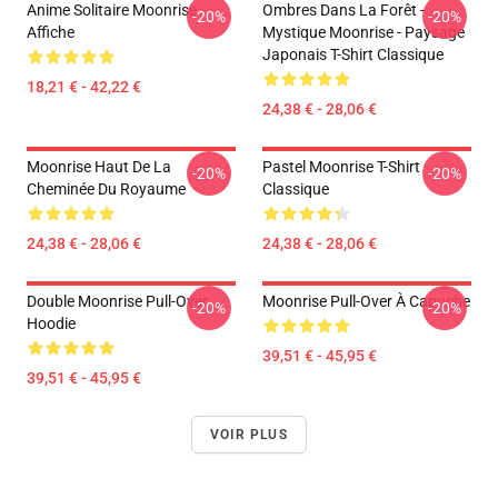
Anime Solitaire Moonrise
Ombres Dans La Forêt -
-20%
-20%
Affiche
Mystique Moonrise - Paysage
Japonais T-Shirt Classique
18,21 € - 42,22 €
24,38 € - 28,06 €
Moonrise Haut De La
Pastel Moonrise T-Shirt
-20%
-20%
Cheminée Du Royaume
Classique
24,38 € - 28,06 €
24,38 € - 28,06 €
Double Moonrise Pull-Over
Moonrise Pull-Over À Capuche
-20%
-20%
Hoodie
39,51 € - 45,95 €
39,51 € - 45,95 €
VOIR PLUS