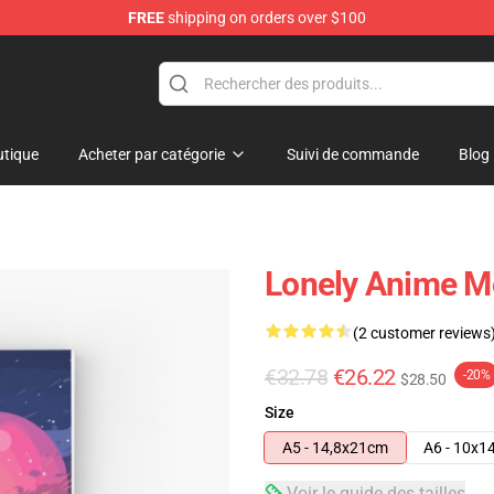
FREE
shipping on orders over $100
tique
Acheter par catégorie
Suivi de commande
Blog
Lonely Anime Mo
(2 customer reviews
€32.78
€26.22
-20%
$28.50
Size
A5 - 14,8x21cm
A6 - 10x1
Voir le guide des tailles