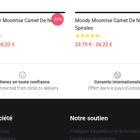
-20%
y Moonrise Carnet De Notes
Moody Moonrise Carnet De N
Spirales
26,22 €
23,75 € - 26,22 €
hetez en toute confiance
Garantie international
otected from clicks to delivery
Offert dans le pays d'utilisa
ciété
Notre soutien
 nous
Politiques d'expédition et de livraiso
énérales
Conditions de paiement