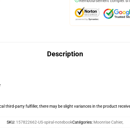
Remboursement complet si le
Description
r
al third-party fulfiller, there may be slight variances in the product receiv
SKU
:
157822662-US-spiral-notebook
Catégories
:
Moonrise Cahier
,