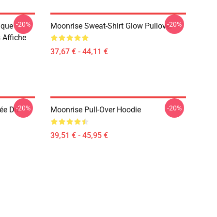
-20%
-20%
ique
Moonrise Sweat-Shirt Glow Pullover
 Affiche
37,67 € - 44,11 €
-20%
-20%
ée Du
Moonrise Pull-Over Hoodie
39,51 € - 45,95 €