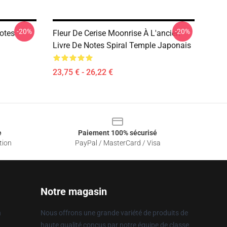
-20%
-20%
otes
Fleur De Cerise Moonrise À L'ancien
Livre De Notes Spiral Temple Japonais
23,75 € - 26,22 €
e
Paiement 100% sécurisé
tion
PayPal / MasterCard / Visa
Notre magasin
n
Nous offrons une grande variété de produits de
haute qualité conçus par notre équipe de classe