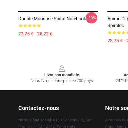
-20%
Double Moonrise Spiral Notebook
Anime Cit
Spirales
23,75 € - 26,22 €
23,75 € - 
Footer
Livraison mondiale
Ac
Nous livrons dans plus de 200 pays
24/7 Pr
Contactez-nous
Notre so
Notre siège social
: 8180 Sansome St, San
À propos de
Francisco, CA 94104, États-Unis
Conditions g