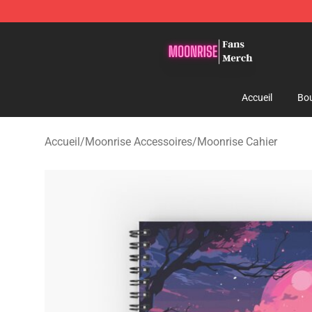
Moonrise Store - Official Moonrise Merchandise Shop
Accueil
Bou
Accueil
/
Moonrise Accessoires
/
Moonrise Cahier