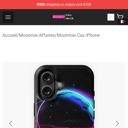
FREE
shipping on orders over $100
Moonrise Store - Official Moonrise Merchandise Shop
Open menu
Accueil
/
Moonrise Affaires
/
Moonrise Cas iPhone