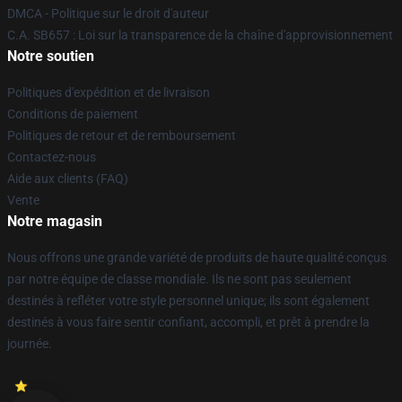
DMCA - Politique sur le droit d'auteur
C.A. SB657 : Loi sur la transparence de la chaîne d'approvisionnement
Notre soutien
Politiques d'expédition et de livraison
Conditions de paiement
Politiques de retour et de remboursement
Contactez-nous
Aide aux clients (FAQ)
Vente
Notre magasin
Nous offrons une grande variété de produits de haute qualité conçus
par notre équipe de classe mondiale. Ils ne sont pas seulement
destinés à refléter votre style personnel unique; ils sont également
destinés à vous faire sentir confiant, accompli, et prêt à prendre la
journée.