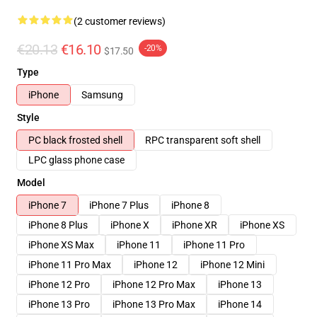
(2 customer reviews)
€20.13
€16.10
-20%
$17.50
Type
iPhone
Samsung
Style
PC black frosted shell
RPC transparent soft shell
LPC glass phone case
Model
iPhone 7
iPhone 7 Plus
iPhone 8
iPhone 8 Plus
iPhone X
iPhone XR
iPhone XS
iPhone XS Max
iPhone 11
iPhone 11 Pro
iPhone 11 Pro Max
iPhone 12
iPhone 12 Mini
iPhone 12 Pro
iPhone 12 Pro Max
iPhone 13
iPhone 13 Pro
iPhone 13 Pro Max
iPhone 14