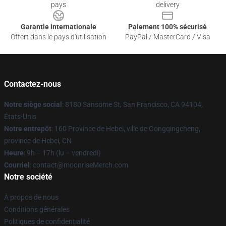
pays
delivery
Garantie internationale
Paiement 100% sécurisé
Offert dans le pays d'utilisation
PayPal / MasterCard / Visa
Contactez-nous
Notre siège social
: 8180 Sansome St, San Francisco, CA 94104,
États-Unis
Notre entrepôt
: 160 Province de Hebei, ville de Gongqingcheng,
province de Hebei, CN
Heure
: 9h – 17h (lu – vendredi)
Courriel
: contact@moonriseMerch.com
Notre société
À propos de nous
Conditions générales
Politiques de confidentialité