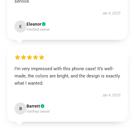
service.
Jan 4, 2025
Eleanor
E
Verified owner
I’m very impressed with this phone case! It’s well-
made, the colors are bright, and the design is exactly
what I wanted.
Jan 4, 2025
Barrett
B
Verified owner