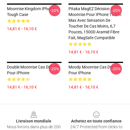
Moonrise Kingdom IPhone
Pitaka MagEZ Décision 5
-20%
-20%
Tough Case
Moonrise Pour IPhone 15 Pro
Max Avec Sensation De
Toucher De Cas Moins, 6,7
14,81 € - 16,10 €
Pouces, 1500D Aramid Fibre
Fait, MagSafe Compatible
14,81 € - 16,10 €
Double Moonrise Cas Difficile
Moody Moonrise Cas Difficile
-20%
-20%
Pour IPhone
Pour IPhone
14,81 € - 16,10 €
14,81 € - 16,10 €
Footer
Livraison mondiale
Achetez en toute confiance
Nous livrons dans plus de 200
24/7 Protected from clicks to