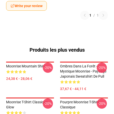
Write your review
1
/
1
Produits les plus vendus
Moonrise Mountain Shirt
Ombres Dans La Forêt -
-20%
-20%
Mystique Moonrise - Paysage
Japonais Sweatshirt De Pull
24,38 € - 28,06 €
37,67 € - 44,11 €
Moonrise T-Shirt Classique
Pourpre Moonrise T-Shirt
-20%
-20%
Glow
Classique