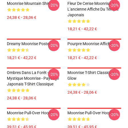
Moonrise Mountain Shirt
Fleur De Cerise Moonrise À
-20%
-20%
L'ancienne Affiche Du Temple
Japonais
24,38 € - 28,06 €
18,21 € - 42,22 €
Dreamy Moonrise Poster
Pourpre Moonrise Affiche
-20%
-20%
18,21 € - 42,22 €
18,21 € - 42,22 €
Ombres Dans La Forêt -
Moonrise T-Shirt Classique
-20%
-20%
Mystique Moonrise - Paysage
Glow
Japonais T-Shirt Classique
24,38 € - 28,06 €
24,38 € - 28,06 €
Moonrise Pull-Over Hoodie
Moonrise Pull-Over Hoodie
-20%
-20%
39,51 € - 45,95 €
39,51 € - 45,95 €