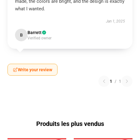
made, the colors are bright, and the design is exactly
what I wanted.
Jan 1, 2025
Barrett
B
Verified owner
Write your review
1
/
1
Produits les plus vendus