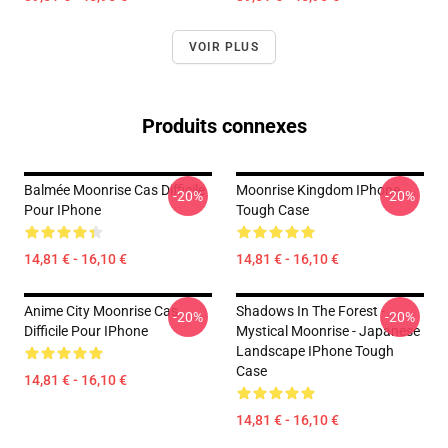
VOIR PLUS
Produits connexes
Balmée Moonrise Cas Difficile
Moonrise Kingdom IPhone
-20%
-20%
Pour IPhone
Tough Case
14,81 € - 16,10 €
14,81 € - 16,10 €
Anime City Moonrise Cas
Shadows In The Forest -
-20%
-20%
Difficile Pour IPhone
Mystical Moonrise - Japanese
Landscape IPhone Tough
Case
14,81 € - 16,10 €
14,81 € - 16,10 €