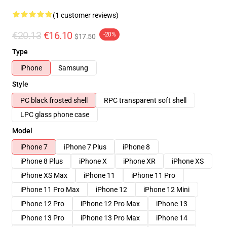
(1 customer reviews)
€20.13
€16.10
-20%
$17.50
Type
iPhone
Samsung
Style
PC black frosted shell
RPC transparent soft shell
LPC glass phone case
Model
iPhone 7
iPhone 7 Plus
iPhone 8
iPhone 8 Plus
iPhone X
iPhone XR
iPhone XS
iPhone XS Max
iPhone 11
iPhone 11 Pro
iPhone 11 Pro Max
iPhone 12
iPhone 12 Mini
iPhone 12 Pro
iPhone 12 Pro Max
iPhone 13
iPhone 13 Pro
iPhone 13 Pro Max
iPhone 14