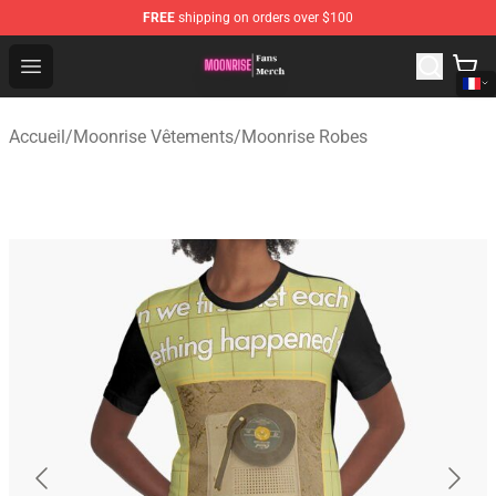
FREE
shipping on orders over $100
Moonrise Store - Official Moonrise Merchandise Shop
Open menu
Accueil
/
Moonrise Vêtements
/
Moonrise Robes