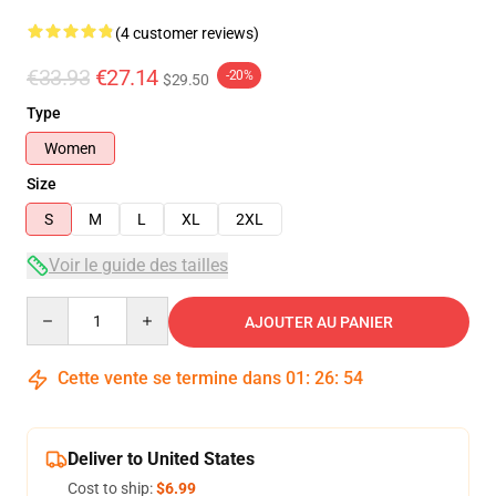
(4 customer reviews)
€33.93
€27.14
-20%
$29.50
Type
Women
Size
S
M
L
XL
2XL
Voir le guide des tailles
Quantity
AJOUTER AU PANIER
Cette vente se termine dans
01
:
26
:
53
Deliver to United States
Cost to ship:
$6.99