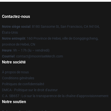
Contactez-nous
Notre siège social
: 8180 Sansome St, San Francisco, CA 94104,
États-Unis
Notre entrepôt
: 160 Province de Hebei, ville de Gongqingcheng,
province de Hebei, CN
Heure
: 9h – 17h (lu – vendredi)
Courriel
: contact@moonriseMerch.com
Notre société
À propos de nous
Conditions générales
Politiques de confidentialité
DMCA - Politique sur le droit d'auteur
C.A. SB657 : Loi sur la transparence de la chaîne d'approvisionnement
Notre soutien