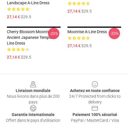
Landscape A-Line Dress
27,14 €
$29.5
27,14 €
$29.5
Cherry Blossom Moonrise At
Moonrise A-Line Dress
-20%
-20%
Ancient Japanese Temple A-
Line Dress
27,14 €
$29.5
27,14 €
$29.5
Footer
Livraison mondiale
Achetez en toute confiance
Nous livrons dans plus de 200
24/7 Protected from clicks to
pays
delivery
Garantie internationale
Paiement 100% sécurisé
Offert dans le pays d'utilisation
PayPal / MasterCard / Visa