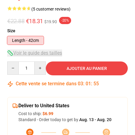
(5 customer reviews)
€22.88
€18.31
-20%
$19.90
Size
Length - 42cm
Voir le guide des tailles
Quantity
AJOUTER AU PANIER
Cette vente se termine dans
03
:
01
:
54
Deliver to United States
Cost to ship:
$6.99
Standard - Order today to get by
Aug. 13 - Aug. 20