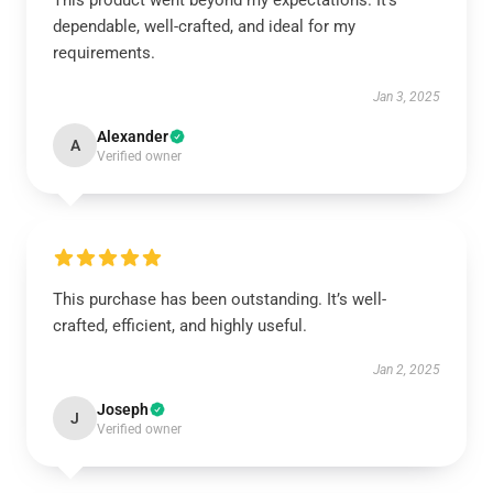
This product went beyond my expectations. It’s
dependable, well-crafted, and ideal for my
requirements.
Jan 3, 2025
Alexander
A
Verified owner
This purchase has been outstanding. It’s well-
crafted, efficient, and highly useful.
Jan 2, 2025
Joseph
J
Verified owner