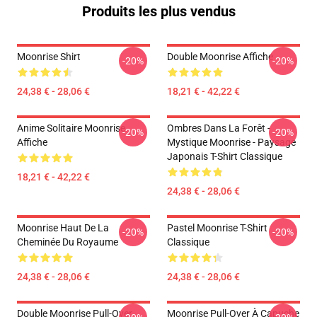
Produits les plus vendus
Moonrise Shirt
Double Moonrise Affiche
-20%
-20%
24,38 € - 28,06 €
18,21 € - 42,22 €
Anime Solitaire Moonrise
Ombres Dans La Forêt -
-20%
-20%
Affiche
Mystique Moonrise - Paysage
Japonais T-Shirt Classique
18,21 € - 42,22 €
24,38 € - 28,06 €
Moonrise Haut De La
Pastel Moonrise T-Shirt
-20%
-20%
Cheminée Du Royaume
Classique
24,38 € - 28,06 €
24,38 € - 28,06 €
Double Moonrise Pull-Over
Moonrise Pull-Over À Capuche