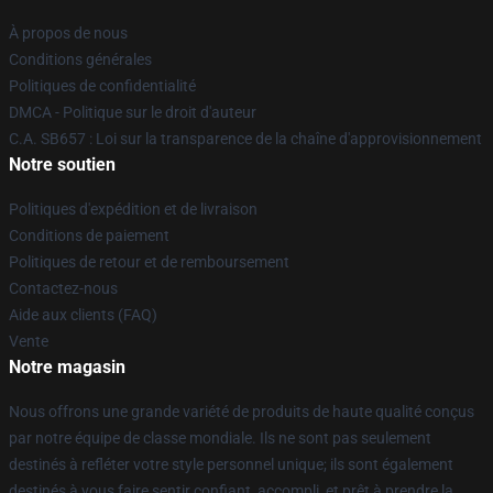
À propos de nous
Conditions générales
Politiques de confidentialité
DMCA - Politique sur le droit d'auteur
C.A. SB657 : Loi sur la transparence de la chaîne d'approvisionnement
Notre soutien
Politiques d'expédition et de livraison
Conditions de paiement
Politiques de retour et de remboursement
Contactez-nous
Aide aux clients (FAQ)
Vente
Notre magasin
Nous offrons une grande variété de produits de haute qualité conçus
par notre équipe de classe mondiale. Ils ne sont pas seulement
destinés à refléter votre style personnel unique; ils sont également
destinés à vous faire sentir confiant, accompli, et prêt à prendre la