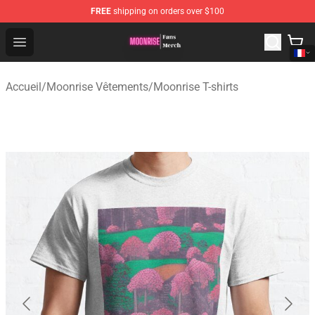
FREE
shipping on orders over $100
Moonrise Store - Official Moonrise Merchandise Shop
Open menu
Accueil
/
Moonrise Vêtements
/
Moonrise T-shirts