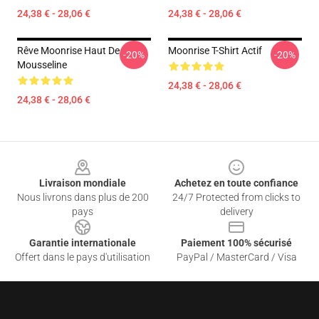
24,38 € - 28,06 €
24,38 € - 28,06 €
Rêve Moonrise Haut De
Moonrise T-Shirt Actif
-20%
-20%
Mousseline
24,38 € - 28,06 €
24,38 € - 28,06 €
Footer
Livraison mondiale
Achetez en toute confiance
Nous livrons dans plus de 200
24/7 Protected from clicks to
pays
delivery
Garantie internationale
Paiement 100% sécurisé
Offert dans le pays d'utilisation
PayPal / MasterCard / Visa