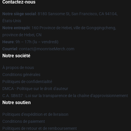
Contactez-nous
Notre siège social
: 8180 Sansome St, San Francisco, CA 94104,
États-Unis
Notre entrepôt
: 160 Province de Hebei, ville de Gongqingcheng,
province de Hebei, CN
Heure
: 9h – 17h (lu – vendredi)
Courriel
: contact@moonriseMerch.com
Notre société
À propos de nous
Conditions générales
Politiques de confidentialité
DMCA - Politique sur le droit d'auteur
C.A. SB657 : Loi sur la transparence de la chaîne d'approvisionnement
Notre soutien
Politiques d'expédition et de livraison
Conditions de paiement
Politiques de retour et de remboursement