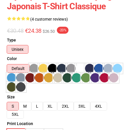
Japonais T-Shirt Classique
(4 customer reviews)
€30.48
€24.38
-20%
$26.50
Type
Unisex
Color
Default
Size
S
M
L
XL
2XL
3XL
4XL
5XL
Print Location