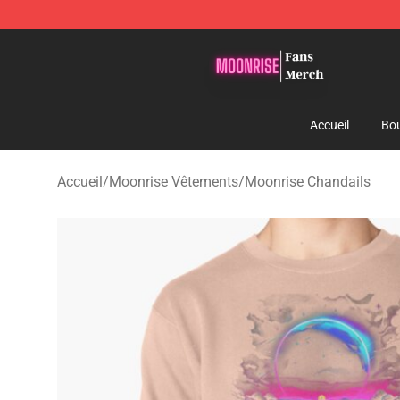
Moonrise Store - Official Moonrise Merchandise Shop
Accueil
Bou
Accueil
/
Moonrise Vêtements
/
Moonrise Chandails