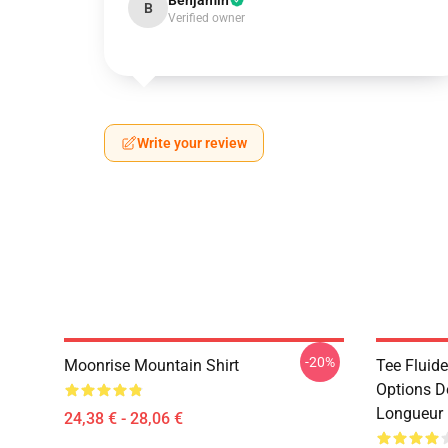
Benjamin
B
Verified owner
Write your review
-20%
Moonrise Mountain Shirt
Tee Fluid
Options De
Longueur 
24,38 € - 28,06 €