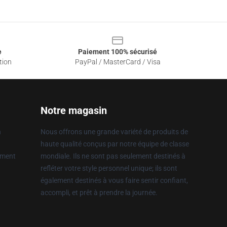
e
Paiement 100% sécurisé
tion
PayPal / MasterCard / Visa
Notre magasin
n
Nous offrons une grande variété de produits de
haute qualité conçus par notre équipe de classe
ement
mondiale. Ils ne sont pas seulement destinés à
refléter votre style personnel unique; ils sont
également destinés à vous faire sentir confiant,
accompli, et prêt à prendre la journée.