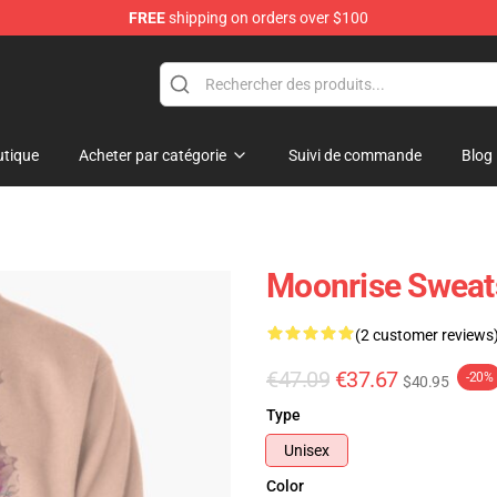
FREE
shipping on orders over $100
tique
Acheter par catégorie
Suivi de commande
Blog
Moonrise Sweats
(2 customer reviews
€47.09
€37.67
-20%
$40.95
Type
Unisex
Color