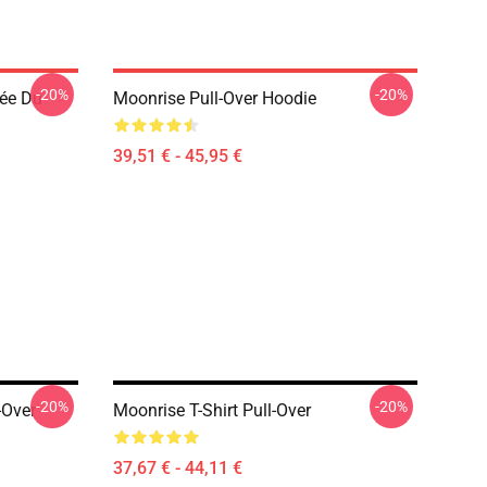
-20%
-20%
ée Du
Moonrise Pull-Over Hoodie
39,51 € - 45,95 €
-20%
-20%
-Over
Moonrise T-Shirt Pull-Over
37,67 € - 44,11 €