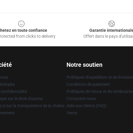
hetez en toute confiance
Garantie international
otected from clicks to delivery
Offert dans le pays d'utilisa
ciété
Notre soutien
 nous
Politiques d'expédition et de livraiso
énérales
Conditions de paiement
 confidentialité
Politiques de retour et de rembours
que sur le droit d'auteur
Contactez-nous
Loi sur la transparence de la chaîne
Aide aux clients (FAQ)
onnement
Vente