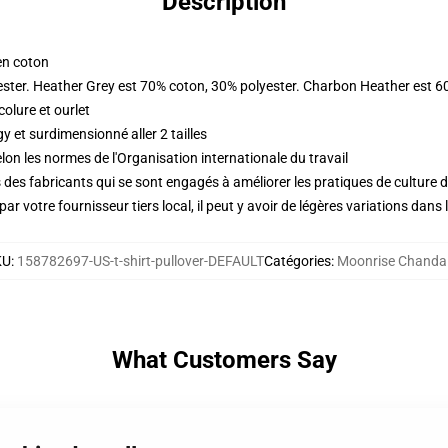
Description
en coton
ester. Heather Grey est 70% coton, 30% polyester. Charbon Heather est 6
olure et ourlet
 et surdimensionné aller 2 tailles
lon les normes de l'Organisation internationale du travail
des fabricants qui se sont engagés à améliorer les pratiques de culture du
ar votre fournisseur tiers local, il peut y avoir de légères variations dans 
KU
:
158782697-US-t-shirt-pullover-DEFAULT
Catégories
:
Moonrise Chandai
What Customers Say