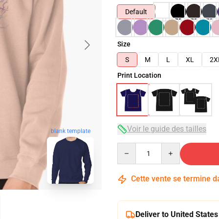
Default
Size
S
M
L
XL
2X
Print Location
Voir le guide des tailles
blank template
Quantity
Cette vente se termine 
Deliver to United States