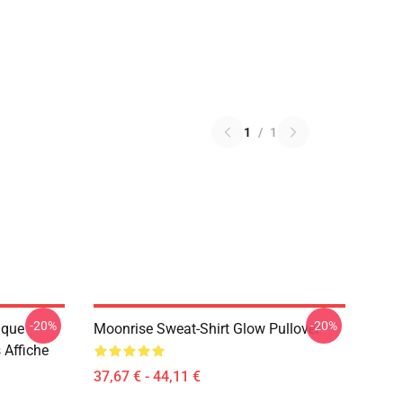
1
/
1
-20%
-20%
ique
Moonrise Sweat-Shirt Glow Pullover
 Affiche
37,67 € - 44,11 €