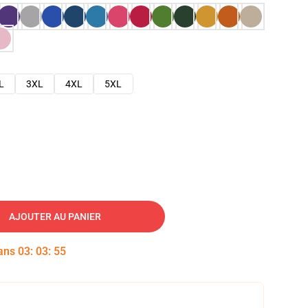
L
3XL
4XL
5XL
AJOUTER AU PANIER
dans
03
:
03
:
54