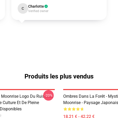
Charlotte
C
Verified owner
Produits les plus vendus
-20%
e Moonrise Logo Du Ruisseau
Ombres Dans La Forêt - Myst
 Culture Et De Pleine
Moonrise - Paysage Japonais
Disponibles
18,21 € - 42,22 €