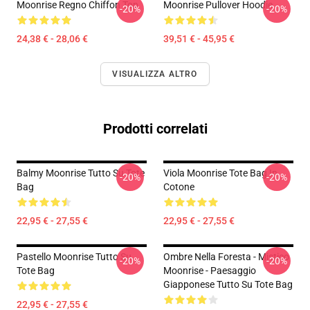
Moonrise Regno Chiffon Top
Moonrise Pullover Hoodie
-20%
-20%
24,38 € - 28,06 €
39,51 € - 45,95 €
VISUALIZZA ALTRO
Prodotti correlati
Balmy Moonrise Tutto Su Tote
Viola Moonrise Tote Bag In
-20%
-20%
Bag
Cotone
22,95 € - 27,55 €
22,95 € - 27,55 €
Pastello Moonrise Tutto Su
Ombre Nella Foresta - Mistico
-20%
-20%
Tote Bag
Moonrise - Paesaggio
Giapponese Tutto Su Tote Bag
22,95 € - 27,55 €