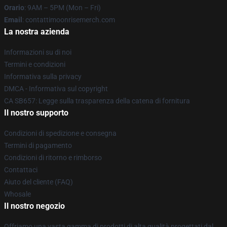
Orario
: 9AM – 5PM (Mon – Fri)
Email
: contattimoonrisemerch.com
La nostra azienda
Informazioni su di noi
Termini e condizioni
Informativa sulla privacy
DMCA - Informativa sul copyright
CA SB657: Legge sulla trasparenza della catena di fornitura
Il nostro supporto
Condizioni di spedizione e consegna
Termini di pagamento
Condizioni di ritorno e rimborso
Contattaci
Aiuto del cliente (FAQ)
Whosale
Il nostro negozio
Offriamo una vasta gamma di prodotti di alta qualità progettati dal