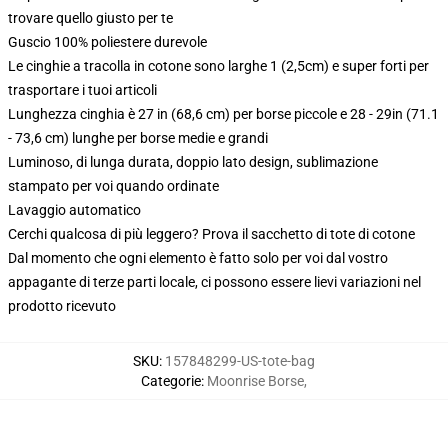
trovare quello giusto per te
Guscio 100% poliestere durevole
Le cinghie a tracolla in cotone sono larghe 1 (2,5cm) e super forti per
trasportare i tuoi articoli
Lunghezza cinghia è 27 in (68,6 cm) per borse piccole e 28 - 29in (71.1
- 73,6 cm) lunghe per borse medie e grandi
Luminoso, di lunga durata, doppio lato design, sublimazione
stampato per voi quando ordinate
Lavaggio automatico
Cerchi qualcosa di più leggero? Prova il sacchetto di tote di cotone
Dal momento che ogni elemento è fatto solo per voi dal vostro
appagante di terze parti locale, ci possono essere lievi variazioni nel
prodotto ricevuto
SKU
:
157848299-US-tote-bag
Categorie
:
Moonrise Borse
,