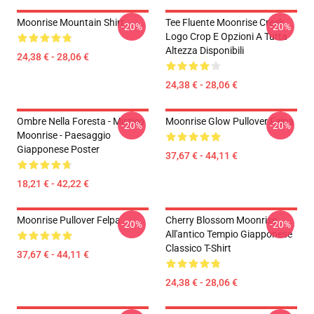
Moonrise Mountain Shirt
Tee Fluente Moonrise Creek
-20%
-20%
Logo Crop E Opzioni A Tutta
Altezza Disponibili
24,38 € - 28,06 €
24,38 € - 28,06 €
Ombre Nella Foresta - Mistico
Moonrise Glow Pullover Felpa
-20%
-20%
Moonrise - Paesaggio
Giapponese Poster
37,67 € - 44,11 €
18,21 € - 42,22 €
Moonrise Pullover Felpa
Cherry Blossom Moonrise
-20%
-20%
All'antico Tempio Giapponese
Classico T-Shirt
37,67 € - 44,11 €
24,38 € - 28,06 €