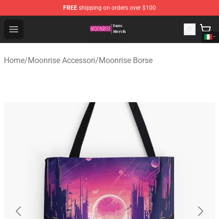
FREE
shipping on orders over $100
Moonrise Store - Official Moonrise Merchandise Shop
Open menu
Home
/
Moonrise Accessori
/
Moonrise Borse