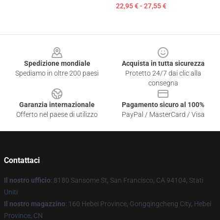
22,95 € - 27,55 €
Footer
Spedizione mondiale
Acquista in tutta sicurezza
Spediamo in oltre 200 paesi
Protetto 24/7 dai clic alla
consegna
Garanzia internazionale
Pagamento sicuro al 100%
Offerto nel paese di utilizzo
PayPal / MasterCard / Visa
Contattaci
Il nostro ufficio
: 8180 Sansome St, San Francisco, CA 94104, Stati
Uniti
Il nostro magazzino
: 160 Hebei Province, Gongqingcheng City, Hebei
Province, CN