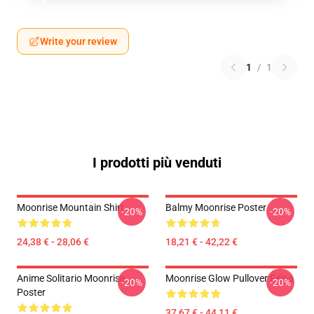
Write your review
1
/
1
I prodotti più venduti
Moonrise Mountain Shirt
Balmy Moonrise Poster
-20%
-20%
24,38 € - 28,06 €
18,21 € - 42,22 €
Anime Solitario Moonrise
Moonrise Glow Pullover Felpa
-20%
-20%
Poster
37,67 € - 44,11 €