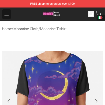
FREE
shipping on orders over $100
Moonrise Store - Official Moonrise Merchandise Shop
Open menu
Home
/
Moonrise Cloth
/
Moonrise T-shirt