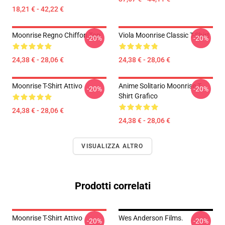
18,21 € - 42,22 €
Moonrise Regno Chiffon Top
Viola Moonrise Classic T-Shirt
-20%
-20%
24,38 € - 28,06 €
24,38 € - 28,06 €
Moonrise T-Shirt Attivo
Anime Solitario Moonrise T-
-20%
-20%
Shirt Grafico
24,38 € - 28,06 €
24,38 € - 28,06 €
VISUALIZZA ALTRO
Prodotti correlati
Moonrise T-Shirt Attivo
Wes Anderson Films.
-20%
-20%