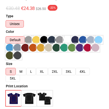
€30.48
€24.38
-20%
$26.50
Type
Unisex
Color
Default
Size
S
M
L
XL
2XL
3XL
4XL
5XL
Print Location