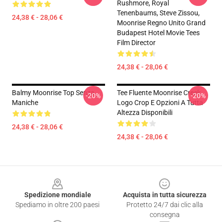
Rushmore, Royal
Tenenbaums, Steve Zissou,
24,38 € - 28,06 €
Moonrise Regno Unito Grand
Budapest Hotel Movie Tees
Film Director
24,38 € - 28,06 €
Balmy Moonrise Top Senza
Tee Fluente Moonrise Creek
-20%
-20%
Maniche
Logo Crop E Opzioni A Tutta
Altezza Disponibili
24,38 € - 28,06 €
24,38 € - 28,06 €
Footer
Spedizione mondiale
Acquista in tutta sicurezza
Spediamo in oltre 200 paesi
Protetto 24/7 dai clic alla
consegna