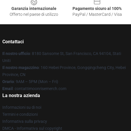
Garanzia internazionale
Pagamento sicuro al 100%
Offerto nel paese di utilizzo
PayPal / MasterCard / Visa
Contattaci
Il nostro ufficio
: 8180 Sansome St, San Francisco, CA 94104, Stati
Uniti
Il nostro magazzino
: 160 Hebei Province, Gongqingcheng City, Hebei
Province, CN
Orario
: 9AM – 5PM (Mon – Fri)
Email
: contattimoonrisemerch.com
La nostra azienda
Informazioni su di noi
Termini e condizioni
Informativa sulla privacy
DMCA - Informativa sul copyright