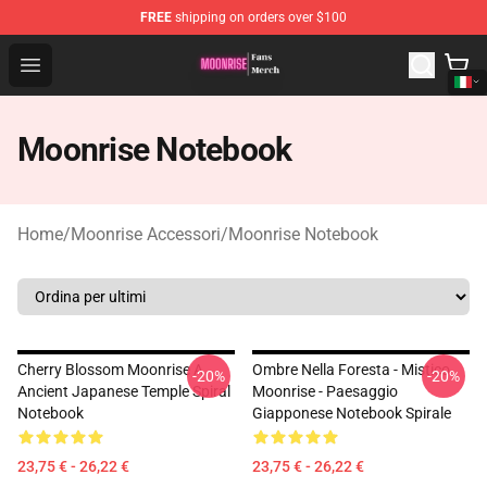
FREE
shipping on orders over $100
Moonrise Store - Official Moonrise Merchandise Shop
Open menu
Moonrise Notebook
Home
/
Moonrise Accessori
/
Moonrise Notebook
Cherry Blossom Moonrise A
Ombre Nella Foresta - Mistico
-20%
-20%
Ancient Japanese Temple Spiral
Moonrise - Paesaggio
Notebook
Giapponese Notebook Spirale
23,75 € - 26,22 €
23,75 € - 26,22 €