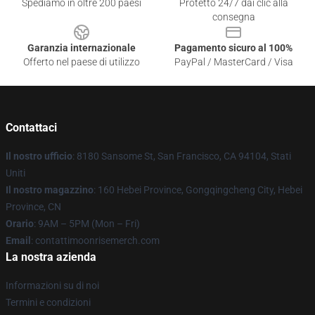
Spediamo in oltre 200 paesi
Protetto 24/7 dai clic alla
consegna
Garanzia internazionale
Pagamento sicuro al 100%
Offerto nel paese di utilizzo
PayPal / MasterCard / Visa
Contattaci
Il nostro ufficio
: 8180 Sansome St, San Francisco, CA 94104, Stati
Uniti
Il nostro magazzino
: 160 Hebei Province, Gongqingcheng City, Hebei
Province, CN
Orario
: 9AM – 5PM (Mon – Fri)
Email
: contattimoonrisemerch.com
La nostra azienda
Informazioni su di noi
Termini e condizioni