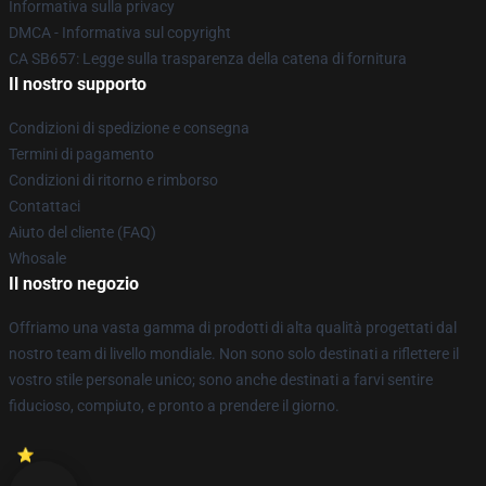
Informativa sulla privacy
DMCA - Informativa sul copyright
CA SB657: Legge sulla trasparenza della catena di fornitura
Il nostro supporto
Condizioni di spedizione e consegna
Termini di pagamento
Condizioni di ritorno e rimborso
Contattaci
Aiuto del cliente (FAQ)
Whosale
Il nostro negozio
Offriamo una vasta gamma di prodotti di alta qualità progettati dal
nostro team di livello mondiale. Non sono solo destinati a riflettere il
vostro stile personale unico; sono anche destinati a farvi sentire
fiducioso, compiuto, e pronto a prendere il giorno.