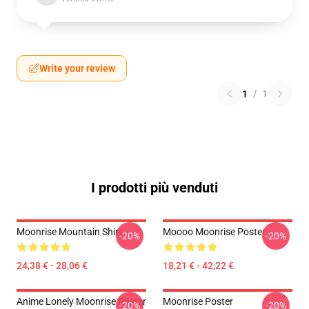
Write your review
1
/
1
I prodotti più venduti
Moonrise Mountain Shirt
Moooo Moonrise Poster
-20%
-20%
24,38 € - 28,06 €
18,21 € - 42,22 €
Anime Lonely Moonrise Poster
Moonrise Poster
-20%
-20%