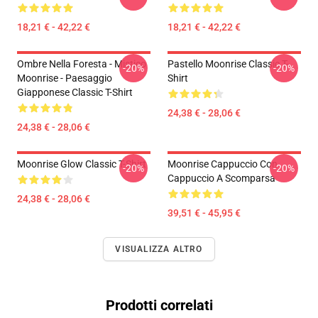
18,21 € - 42,22 €
18,21 € - 42,22 €
Ombre Nella Foresta - Mistico
Pastello Moonrise Classic T-
-20%
-20%
Moonrise - Paesaggio
Shirt
Giapponese Classic T-Shirt
24,38 € - 28,06 €
24,38 € - 28,06 €
Moonrise Glow Classic T-Shirt
Moonrise Cappuccio Con
-20%
-20%
Cappuccio A Scomparsa
24,38 € - 28,06 €
39,51 € - 45,95 €
VISUALIZZA ALTRO
Prodotti correlati