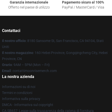
Garanzia internazionale
Pagamento sicuro al 100%
Offerto nel paese di utilizzo
PayPal / MasterCard / Visa
Contattaci
Il nostro ufficio
: 8180 Sansome St, San Francisco, CA 94104, Stati
Uniti
Il nostro magazzino
: 160 Hebei Province, Gongqingcheng City, Hebei
Province, CN
Orario
: 9AM – 5PM (Mon – Fri)
Email
: contattimoonrisemerch.com
La nostra azienda
Informazioni su di noi
Termini e condizioni
Informativa sulla privacy
DMCA - Informativa sul copyright
CA SB657: Legge sulla trasparenza della catena di fornitura