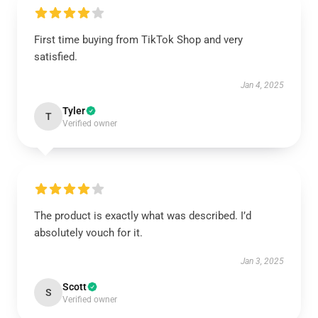
First time buying from TikTok Shop and very
satisfied.
Jan 4, 2025
Tyler
T
Verified owner
The product is exactly what was described. I’d
absolutely vouch for it.
Jan 3, 2025
Scott
S
Verified owner