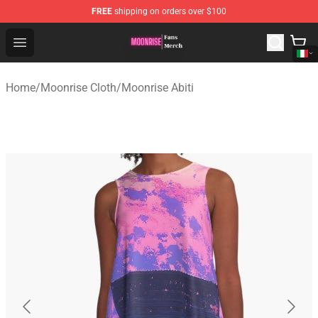
FREE
shipping on orders over $100
Moonrise Store - Official Moonrise Merchandise Shop
Open menu
Home
/
Moonrise Cloth
/
Moonrise Abiti