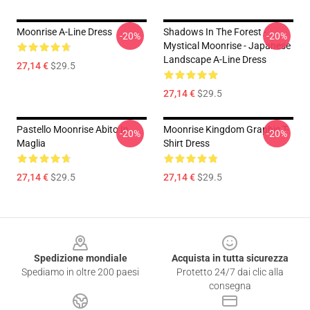
Moonrise A-Line Dress
Shadows In The Forest -
-20%
-20%
Mystical Moonrise - Japanese
Landscape A-Line Dress
27,14 €
$29.5
27,14 €
$29.5
Pastello Moonrise Abito In
Moonrise Kingdom Graphic T-
-20%
-20%
Maglia
Shirt Dress
27,14 €
$29.5
27,14 €
$29.5
Footer
Spedizione mondiale
Acquista in tutta sicurezza
Spediamo in oltre 200 paesi
Protetto 24/7 dai clic alla
consegna