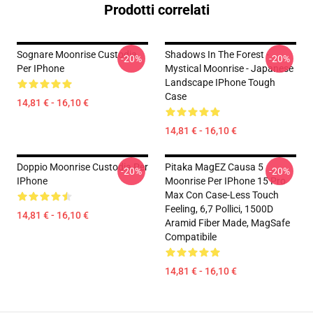
Prodotti correlati
Sognare Moonrise Custodia
Shadows In The Forest -
-20%
-20%
Per IPhone
Mystical Moonrise - Japanese
Landscape IPhone Tough
Case
14,81 € - 16,10 €
14,81 € - 16,10 €
Doppio Moonrise Custodia Per
Pitaka MagEZ Causa 5
-20%
-20%
IPhone
Moonrise Per IPhone 15 Pro
Max Con Case-Less Touch
Feeling, 6,7 Pollici, 1500D
14,81 € - 16,10 €
Aramid Fiber Made, MagSafe
Compatibile
14,81 € - 16,10 €