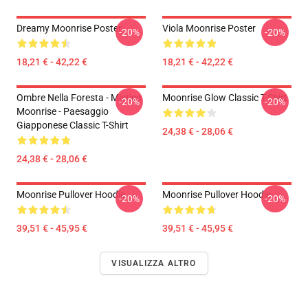
Dreamy Moonrise Poster
Viola Moonrise Poster
-20%
-20%
18,21 € - 42,22 €
18,21 € - 42,22 €
Ombre Nella Foresta - Mistico
Moonrise Glow Classic T-Shirt
-20%
-20%
Moonrise - Paesaggio
Giapponese Classic T-Shirt
24,38 € - 28,06 €
24,38 € - 28,06 €
Moonrise Pullover Hoodie
Moonrise Pullover Hoodie
-20%
-20%
39,51 € - 45,95 €
39,51 € - 45,95 €
VISUALIZZA ALTRO