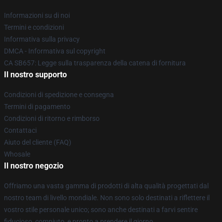
Informazioni su di noi
Termini e condizioni
Informativa sulla privacy
DMCA - Informativa sul copyright
CA SB657: Legge sulla trasparenza della catena di fornitura
Il nostro supporto
Condizioni di spedizione e consegna
Termini di pagamento
Condizioni di ritorno e rimborso
Contattaci
Aiuto del cliente (FAQ)
Whosale
Il nostro negozio
Offriamo una vasta gamma di prodotti di alta qualità progettati dal
nostro team di livello mondiale. Non sono solo destinati a riflettere il
vostro stile personale unico; sono anche destinati a farvi sentire
fiducioso, compiuto, e pronto a prendere il giorno.