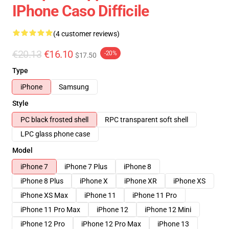
IPhone Caso Difficile
(4 customer reviews)
€20.13
€16.10
-20%
$17.50
Type
iPhone
Samsung
Style
PC black frosted shell
RPC transparent soft shell
LPC glass phone case
Model
iPhone 7
iPhone 7 Plus
iPhone 8
iPhone 8 Plus
iPhone X
iPhone XR
iPhone XS
iPhone XS Max
iPhone 11
iPhone 11 Pro
iPhone 11 Pro Max
iPhone 12
iPhone 12 Mini
iPhone 12 Pro
iPhone 12 Pro Max
iPhone 13