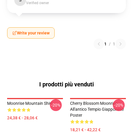
S
Verified owner
Write your review
1
/
1
I prodotti più venduti
Moonrise Mountain Shirt
Cherry Blossom Moonrise
-20%
-20%
All'antico Tempio Giapponese
Poster
24,38 € - 28,06 €
18,21 € - 42,22 €