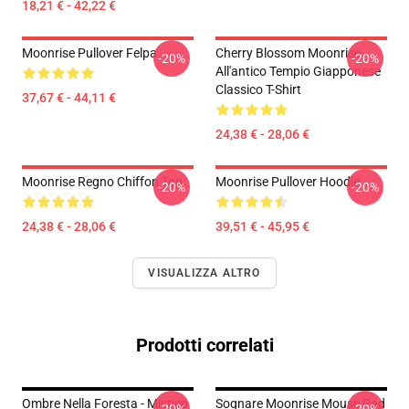
18,21 € - 42,22 €
Moonrise Pullover Felpa
Cherry Blossom Moonrise
-20%
-20%
All'antico Tempio Giapponese
Classico T-Shirt
37,67 € - 44,11 €
24,38 € - 28,06 €
Moonrise Regno Chiffon Top
Moonrise Pullover Hoodie
-20%
-20%
24,38 € - 28,06 €
39,51 € - 45,95 €
VISUALIZZA ALTRO
Prodotti correlati
Ombre Nella Foresta - Mistico
Sognare Moonrise Mouse Pad