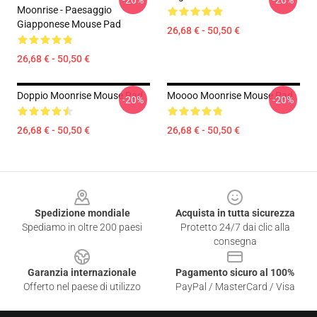
-20%
-20%
Moonrise - Paesaggio
Giapponese Mouse Pad
26,68 € - 50,50 €
26,68 € - 50,50 €
Doppio Moonrise Mouse Pad
Moooo Moonrise Mouse Pad
-20%
-20%
26,68 € - 50,50 €
26,68 € - 50,50 €
Footer
Spedizione mondiale
Acquista in tutta sicurezza
Spediamo in oltre 200 paesi
Protetto 24/7 dai clic alla
consegna
Garanzia internazionale
Pagamento sicuro al 100%
Offerto nel paese di utilizzo
PayPal / MasterCard / Visa