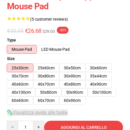
Mouse Pad
(5 customer reviews)
€33.35
€26.68
-20%
$29.00
Type
Mouse Pad
LED Mouse Pad
Size
25x30cm
25x60cm
30x50cm
30x60cm
30x70cm
30x80cm
30x90cm
35x44cm
40x60cm
40x70cm
40x80cm
40x90cm
40x100cm
50x80cm
50x90cm
50x100cm
60x60cm
60x70cm
60x90cm
Visualizza guida alle taglie
Quantity
AGGIUNGI AL CARRELLO