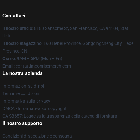
Contattaci
Il nostro ufficio
: 8180 Sansome St, San Francisco, CA 94104, Stati
Uniti
Il nostro magazzino
: 160 Hebei Province, Gongqingcheng City, Hebei
Province, CN
Orario
: 9AM – 5PM (Mon – Fri)
Email
: contattimoonrisemerch.com
La nostra azienda
Informazioni su di noi
Termini e condizioni
Informativa sulla privacy
DMCA - Informativa sul copyright
CA SB657: Legge sulla trasparenza della catena di fornitura
Il nostro supporto
Condizioni di spedizione e consegna