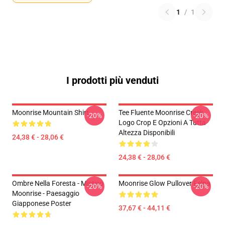
1
/
1
I prodotti più venduti
Moonrise Mountain Shirt
Tee Fluente Moonrise Creek
-20%
-20%
Logo Crop E Opzioni A Tutta
Altezza Disponibili
24,38 € - 28,06 €
24,38 € - 28,06 €
Ombre Nella Foresta - Mistico
Moonrise Glow Pullover Felpa
-20%
-20%
Moonrise - Paesaggio
Giapponese Poster
37,67 € - 44,11 €