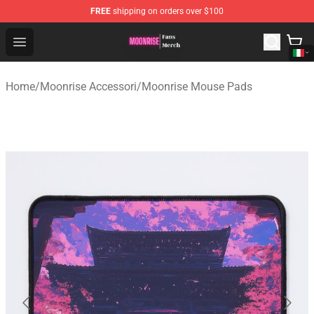
FREE
shipping on orders over $100
Moonrise Store - Official Moonrise Merchandise Shop
Open menu
Home
/
Moonrise Accessori
/
Moonrise Mouse Pads