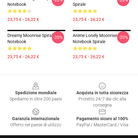
-20%
-20%
Notebook
Spirale
23,75 € - 26,22 €
23,75 € - 26,22 €
Dreamy Moonrise Spiral
Anime Lonely Moonrise
-20%
-20%
Notebook
Notebook Spirale
23,75 € - 26,22 €
23,75 € - 26,22 €
Footer
Spedizione mondiale
Acquista in tutta sicurezza
Spediamo in oltre 200 paesi
Protetto 24/7 dai clic alla
consegna
Garanzia internazionale
Pagamento sicuro al 100%
Offerto nel paese di utilizzo
PayPal / MasterCard / Visa