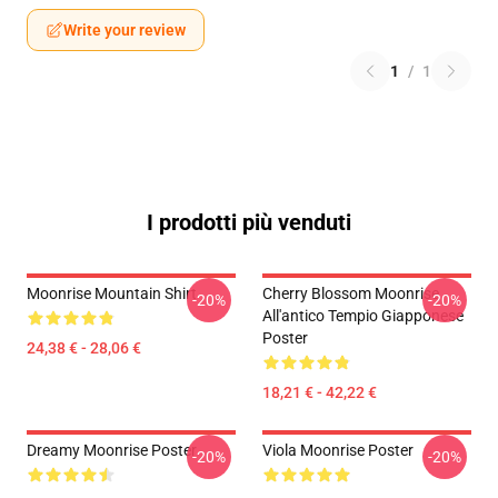
Write your review
1
/
1
I prodotti più venduti
Moonrise Mountain Shirt
Cherry Blossom Moonrise
-20%
-20%
All'antico Tempio Giapponese
Poster
24,38 € - 28,06 €
18,21 € - 42,22 €
Dreamy Moonrise Poster
Viola Moonrise Poster
-20%
-20%