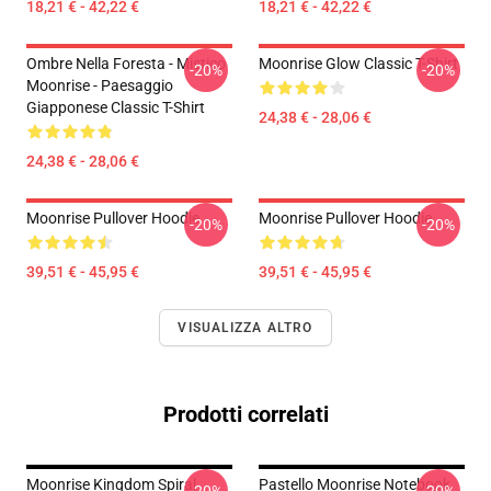
18,21 € - 42,22 €
18,21 € - 42,22 €
Ombre Nella Foresta - Mistico
Moonrise Glow Classic T-Shirt
-20%
-20%
Moonrise - Paesaggio
Giapponese Classic T-Shirt
24,38 € - 28,06 €
24,38 € - 28,06 €
Moonrise Pullover Hoodie
Moonrise Pullover Hoodie
-20%
-20%
39,51 € - 45,95 €
39,51 € - 45,95 €
VISUALIZZA ALTRO
Prodotti correlati
Moonrise Kingdom Spiral
Pastello Moonrise Notebook