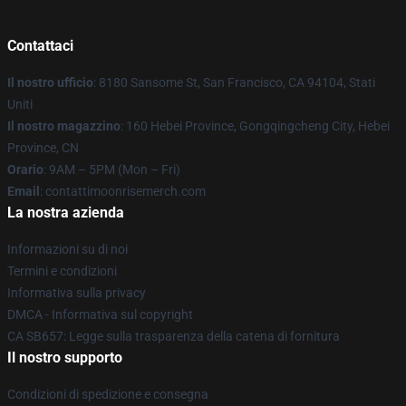
Contattaci
Il nostro ufficio
: 8180 Sansome St, San Francisco, CA 94104, Stati
Uniti
Il nostro magazzino
: 160 Hebei Province, Gongqingcheng City, Hebei
Province, CN
Orario
: 9AM – 5PM (Mon – Fri)
Email
: contattimoonrisemerch.com
La nostra azienda
Informazioni su di noi
Termini e condizioni
Informativa sulla privacy
DMCA - Informativa sul copyright
CA SB657: Legge sulla trasparenza della catena di fornitura
Il nostro supporto
Condizioni di spedizione e consegna