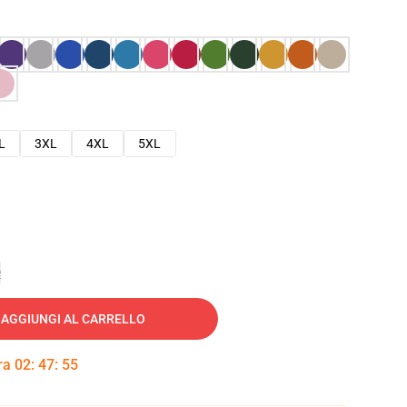
L
3XL
4XL
5XL
e
AGGIUNGI AL CARRELLO
tra
02
:
47
:
54