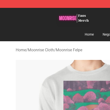
Moonrise Store - Official Moonrise Merchandise Shop
Home
Nego
Home
/
Moonrise Cloth
/
Moonrise Felpe