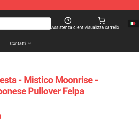
Assistenza clienti
Visualizza carrello
Contatti
esta - Mistico Moonrise -
onese Pullover Felpa
)