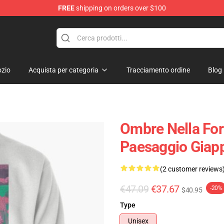
FREE
shipping on orders over $100
zio
Acquista per categoria
Tracciamento ordine
Blog
Ombre Nella For
Paesaggio Giapp
(2 customer reviews
€47.09
€37.67
-20%
$40.95
Type
Unisex