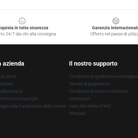
cquista in tutta sicurezza
Garanzia internazional
to 24/7 dai clic alla consegna
Offerto nel paese di utiliz
a azienda
Il nostro supporto
su di noi
Condizioni di spedizione e consegna
dizioni
Termini di pagamento
ulla privacy
Condizioni di ritorno e rimborso
mativa sul copyright
Contattaci
gge sulla trasparenza della catena
Aiuto del cliente (FAQ)
Whosale