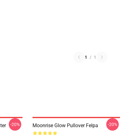
1
/
1
-20%
-20%
ter
Moonrise Glow Pullover Felpa