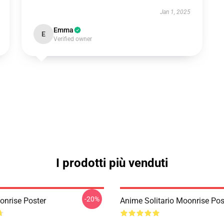
Jan 1, 2025
Emma
E
Verified owner
I prodotti più venduti
-20%
nrise Poster
Anime Solitario Moonrise Pos