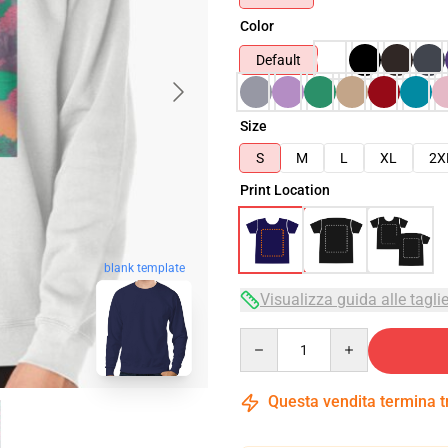
Color
Default
Size
S
M
L
XL
2X
Print Location
blank template
Visualizza guida alle tagli
Quantity
Questa vendita termina 