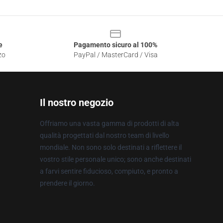
e
Pagamento sicuro al 100%
zo
PayPal / MasterCard / Visa
Il nostro negozio
Offriamo una vasta gamma di prodotti di alta
qualità progettati dal nostro team di livello
mondiale. Non sono solo destinati a riflettere il
vostro stile personale unico; sono anche destinati
a farvi sentire fiducioso, compiuto, e pronto a
prendere il giorno.