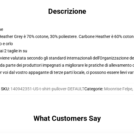
Descrizione
ne
 Heather Grey è 70% cotone, 30% poliestere. Carbone Heather è 60% coton
o e orlo
i 2 taglie in su
viene valutata secondo gli standard internazionali dell'Organizzazione de
 parte dei produttori impegnati a migliorare le pratiche di allevamento di
voi dal vostro appagante di terze parti locale, ci possono essere lievi var
SKU
:
140942351-US-t-shirt-pullover-DEFAULT
Categorie
:
Moonrise Felpe
,
What Customers Say