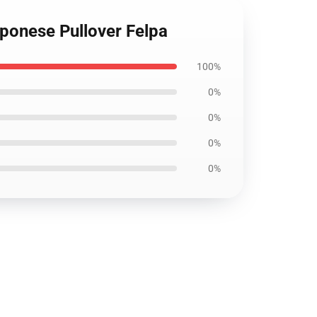
pponese Pullover Felpa
100%
0%
0%
0%
0%