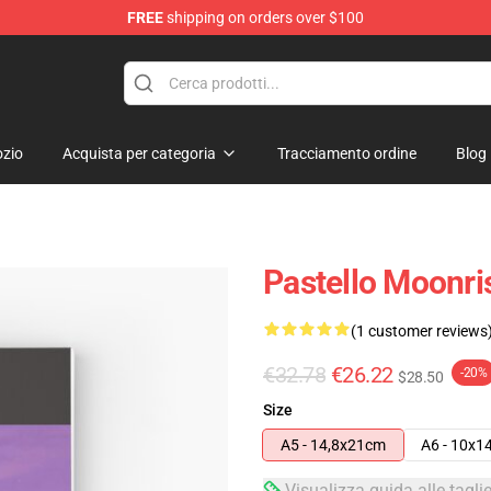
FREE
shipping on orders over $100
zio
Acquista per categoria
Tracciamento ordine
Blog
Pastello Moonri
(1 customer reviews
€32.78
€26.22
-20%
$28.50
Size
A5 - 14,8x21cm
A6 - 10x1
Visualizza guida alle tagli