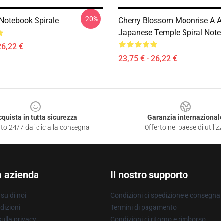
-20%
Notebook Spirale
Cherry Blossom Moonrise A A
Japanese Temple Spiral Not
26,22 €
23,75 € - 26,22 €
cquista in tutta sicurezza
Garanzia internazional
to 24/7 dai clic alla consegna
Offerto nel paese di utiliz
a azienda
Il nostro supporto
su di noi
Condizioni di spedizione e consegna
dizioni
Termini di pagamento
ulla privacy
Condizioni di ritorno e rimborso