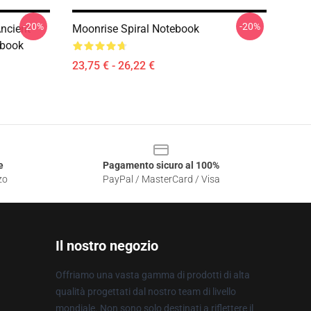
-20%
-20%
ncient
Moonrise Spiral Notebook
ebook
23,75 € - 26,22 €
e
Pagamento sicuro al 100%
zo
PayPal / MasterCard / Visa
Il nostro negozio
Offriamo una vasta gamma di prodotti di alta
qualità progettati dal nostro team di livello
mondiale. Non sono solo destinati a riflettere il