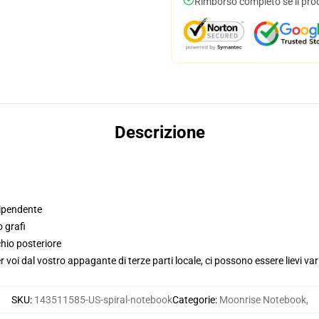
Rimborso completo se il pro
Descrizione
dipendente
o grafi
hio posteriore
voi dal vostro appagante di terze parti locale, ci possono essere lievi var
SKU
:
143511585-US-spiral-notebook
Categorie
:
Moonrise Notebook
,