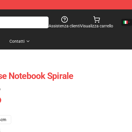
Assistenza clienti
Visualizza carrello
Contatti
se Notebook Spirale
)
4cm
e