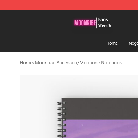
Moonrise Store - Official Moonrise Merchandise Shop
Home
Nego
Home
/
Moonrise Accessori
/
Moonrise Notebook