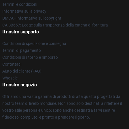
Termini e condizioni
Informativa sulla privacy
DMCA - Informativa sul copyright
CA SB657: Legge sulla trasparenza della catena di fornitura
Il nostro supporto
Condizioni di spedizione e consegna
Termini di pagamento
Condizioni di ritorno e rimborso
Contattaci
Aiuto del cliente (FAQ)
Whosale
Il nostro negozio
Offriamo una vasta gamma di prodotti di alta qualità progettati dal
nostro team di livello mondiale. Non sono solo destinati a riflettere il
vostro stile personale unico; sono anche destinati a farvi sentire
fiducioso, compiuto, e pronto a prendere il giorno.