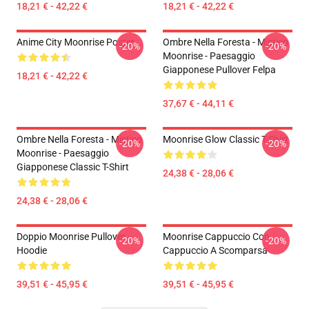
18,21 € - 42,22 €
18,21 € - 42,22 €
Anime City Moonrise Poster
Ombre Nella Foresta - Mistico
-20%
-20%
Moonrise - Paesaggio
Giapponese Pullover Felpa
18,21 € - 42,22 €
37,67 € - 44,11 €
Ombre Nella Foresta - Mistico
Moonrise Glow Classic T-Shirt
-20%
-20%
Moonrise - Paesaggio
Giapponese Classic T-Shirt
24,38 € - 28,06 €
24,38 € - 28,06 €
Doppio Moonrise Pullover
Moonrise Cappuccio Con
-20%
-20%
Hoodie
Cappuccio A Scomparsa
39,51 € - 45,95 €
39,51 € - 45,95 €