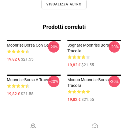
VISUALIZZA ALTRO
Prodotti correlati
Moonrise Borsa Con Cerniera
Sognare Moonrise Borsa A
-20%
-20%
Tracolla
19,82 €
$21.55
19,82 €
$21.55
Moonrise Borsa A Tracolla
Moooo Moonrise Borsa A
-20%
-20%
Tracolla
19,82 €
$21.55
19,82 €
$21.55
Footer