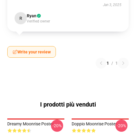
Jan 3, 2025
Ryan
R
Verified owner
Write your review
1
/
1
I prodotti più venduti
Dreamy Moonrise Poster
Doppio Moonrise Poster
-20%
-20%