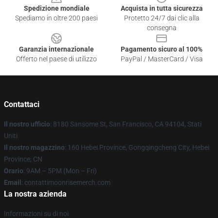
Spedizione mondiale
Acquista in tutta sicurezza
Spediamo in oltre 200 paesi
Protetto 24/7 dai clic alla
consegna
Garanzia internazionale
Pagamento sicuro al 100%
Offerto nel paese di utilizzo
PayPal / MasterCard / Visa
Contattaci
Il nostro ufficio
: 8180 Sansome St, San Francisco, CA 94104, Stati
Uniti
Il nostro magazzino
: 160 Hebei Province, Gongqingcheng City, Hebei
Province, CN
Orario
: 9AM – 5PM (Mon – Fri)
Email
: contattimoonrisemerch.com
La nostra azienda
Informazioni su di noi