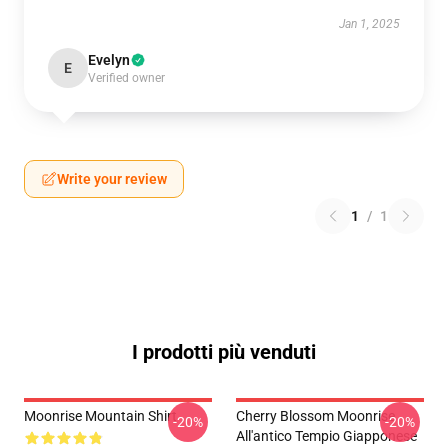
Jan 1, 2025
Evelyn
E
Verified owner
Write your review
1
/
1
I prodotti più venduti
Moonrise Mountain Shirt
Cherry Blossom Moonrise
-20%
-20%
All'antico Tempio Giapponese