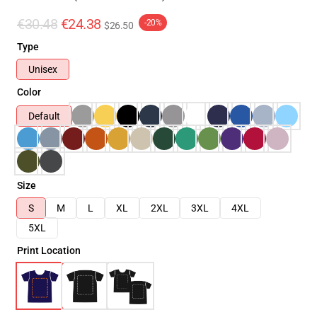
€30.48
€24.38
-20%
$26.50
Type
Unisex
Color
Default
Size
S
M
L
XL
2XL
3XL
4XL
5XL
Print Location