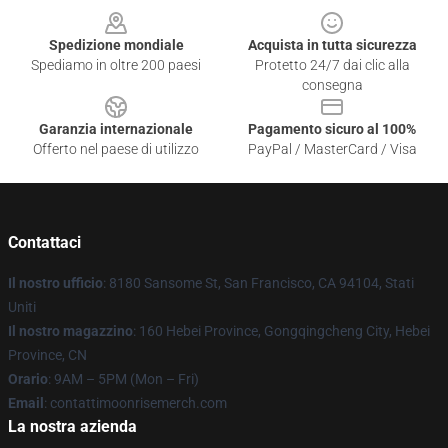
Spedizione mondiale
Acquista in tutta sicurezza
Spediamo in oltre 200 paesi
Protetto 24/7 dai clic alla
consegna
Garanzia internazionale
Pagamento sicuro al 100%
Offerto nel paese di utilizzo
PayPal / MasterCard / Visa
Contattaci
Il nostro ufficio
: 8180 Sansome St, San Francisco, CA 94104, Stati
Uniti
Il nostro magazzino
: 160 Hebei Province, Gongqingcheng City, Hebei
Province, CN
Orario
: 9AM – 5PM (Mon – Fri)
Email
: contattimoonrisemerch.com
La nostra azienda