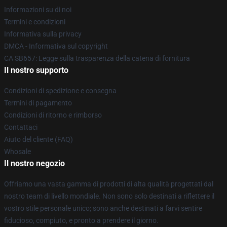
Informazioni su di noi
Termini e condizioni
Informativa sulla privacy
DMCA - Informativa sul copyright
CA SB657: Legge sulla trasparenza della catena di fornitura
Il nostro supporto
Condizioni di spedizione e consegna
Termini di pagamento
Condizioni di ritorno e rimborso
Contattaci
Aiuto del cliente (FAQ)
Whosale
Il nostro negozio
Offriamo una vasta gamma di prodotti di alta qualità progettati dal
nostro team di livello mondiale. Non sono solo destinati a riflettere il
vostro stile personale unico; sono anche destinati a farvi sentire
fiducioso, compiuto, e pronto a prendere il giorno.