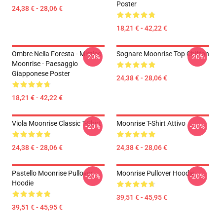
Poster
24,38 € - 28,06 €
18,21 € - 42,22 €
Ombre Nella Foresta - Mistico
Sognare Moonrise Top Chiffon
-20%
-20%
Moonrise - Paesaggio
Giapponese Poster
24,38 € - 28,06 €
18,21 € - 42,22 €
Viola Moonrise Classic T-Shirt
Moonrise T-Shirt Attivo
-20%
-20%
24,38 € - 28,06 €
24,38 € - 28,06 €
Pastello Moonrise Pullover
Moonrise Pullover Hoodie
-20%
-20%
Hoodie
39,51 € - 45,95 €
39,51 € - 45,95 €