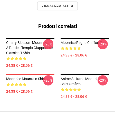
VISUALIZZA ALTRO
Prodotti correlati
Cherry Blossom Moonrise
Moonrise Regno Chiffon Top
-20%
-20%
All'antico Tempio Giapponese
Classico T-Shirt
24,38 € - 28,06 €
24,38 € - 28,06 €
Moonrise Mountain Shirt
Anime Solitario Moonrise T-
-20%
-20%
Shirt Grafico
24,38 € - 28,06 €
24,38 € - 28,06 €
Footer