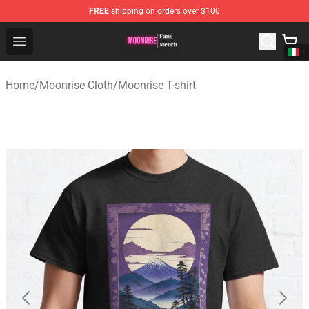
FREE
shipping on orders over $100
Moonrise Store - Official Moonrise Merchandise Shop
Open menu
Home
/
Moonrise Cloth
/
Moonrise T-shirt