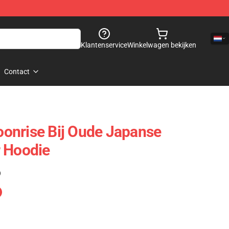
Klantenservice
Winkelwagen bekijken
Contact
onrise Bij Oude Japanse
r Hoodie
)