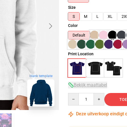
Size
S
M
L
XL
2X
Color
Default
Print Location
blank template
Bekijk maattabel
Quantity
TOE
Deze uitverkoop eindigt 