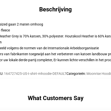
Beschrijving
ersized gaan 2 maten omhoog
 fleece
 Heather Grey is 70% katoen, 30% polyester. Houtskool Heather is 60% kat
en
eeld volgens de normen van de Internationale Arbeidsorganisatie
ers van fabrikanten toegewijd aan het verbeteren van katoen landbouw pra
r uw lokale derde-partij completer, Er kunnen lichte verschillen in het p
KU
:
164727425-US-t-shirt-mhoodie-DEFAULT
Categorieën
:
Moonrise Hoodi
What Customers Say