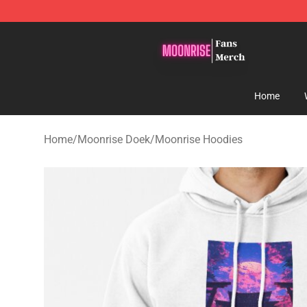
Moonrise Store - Official Moonrise Merchandise Shop
Home
Home
/
Moonrise Doek
/
Moonrise Hoodies