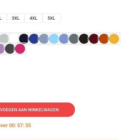
L
3XL
4XL
5XL
VOEGEN AAN WINKELWAGEN
over
00
:
57
:
54