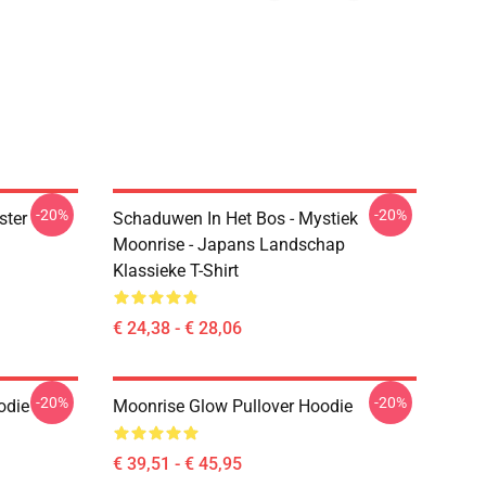
-20%
-20%
ster
Schaduwen In Het Bos - Mystiek
Moonrise - Japans Landschap
Klassieke T-Shirt
€ 24,38 - € 28,06
-20%
-20%
odie
Moonrise Glow Pullover Hoodie
€ 39,51 - € 45,95