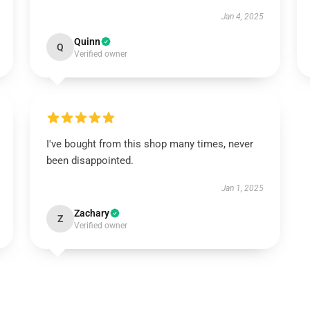
Jan 4, 2025
Quinn
Q
Verified owner
I've bought from this shop many times, never
been disappointed.
Jan 1, 2025
Zachary
Z
Verified owner