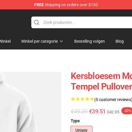
FREE
shipping on orders over $100
Winkel
Winkel per categorie
Bestelling volgen
Blog
Kersbloesem Mo
Tempel Pullove
(5 customer reviews
€49.39
€39.51
-20%
$42.95
Type
Unisex