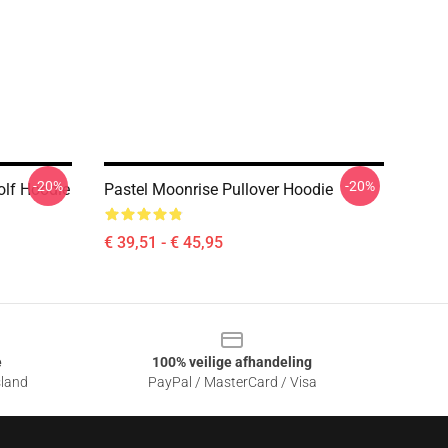
-20%
-20%
olf Hoodie
Pastel Moonrise Pullover Hoodie
€ 39,51 - € 45,95
e
100% veilige afhandeling
sland
PayPal / MasterCard / Visa