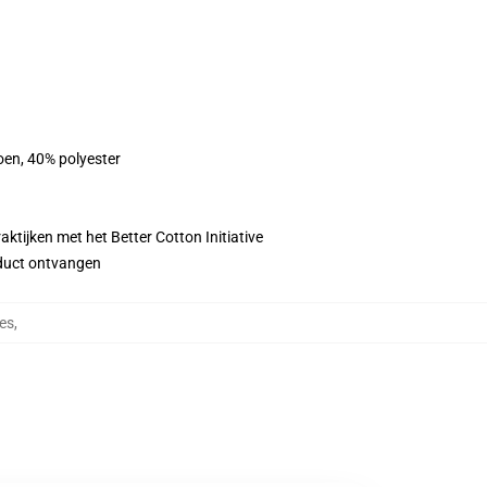
oen, 40% polyester
ktijken met het Better Cotton Initiative
roduct ontvangen
es
,