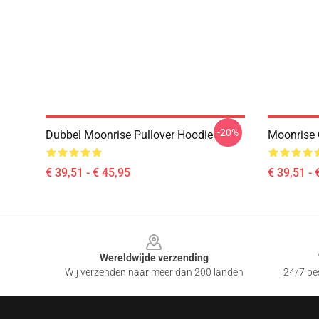
-20%
Dubbel Moonrise Pullover Hoodie
Moonrise 
€ 39,51 - € 45,95
€ 39,51 - 
Footer
Wereldwijde verzending
Wij verzenden naar meer dan 200 landen
24/7 bes