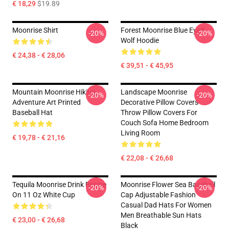
€ 18,29
$19.89
Moonrise Shirt
Forest Moonrise Blue Eyed
-20%
-20%
Wolf Hoodie
€ 24,38 - € 28,06
€ 39,51 - € 45,95
Mountain Moonrise Hiking
Landscape Moonrise
-20%
-20%
Adventure Art Printed
Decorative Pillow Covers
Baseball Hat
Throw Pillow Covers For
Couch Sofa Home Bedroom
Living Room
€ 19,78 - € 21,16
€ 22,08 - € 26,68
Tequila Moonrise Drink Recipe
Moonrise Flower Sea Baseball
-20%
-20%
On 11 Oz White Cup
Cap Adjustable Fashion
Casual Dad Hats For Women
Men Breathable Sun Hats
€ 23,00 - € 26,68
Black