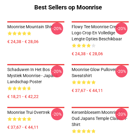
Best Sellers op Moonrise
Moonrise Mountain Shirt
Flowy Tee Moonrise Creek
-20%
-20%
Logo Crop En Volledige
Lengte Opties Beschikbaar
€ 24,38 - € 28,06
€ 24,38 - € 28,06
Schaduwen In Het Bos -
Moonrise Glow Pullover
-20%
-20%
Mystiek Moonrise - Japans
Sweatshirt
Landschap Poster
€ 37,67 - € 44,11
€ 18,21 - € 42,22
Moonrise Trui Overtrek
Kersenbloesem Moonrise Bij
-20%
-20%
Oud Japans Temple Classic T-
Shirt
€ 37,67 - € 44,11