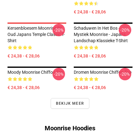
€ 24,38 - € 28,06
Kersenbloesem Moonrise Bij
Schaduwen In Het Bos -
-20%
-20%
Oud Japans Temple Classic T-
Mystiek Moonrise - Japans
Shirt
Landschap Klassieke T-Shirt
€ 24,38 - € 28,06
€ 24,38 - € 28,06
Moody Moonrise Chiffon Top
Dromen Moonrise Chiffon Top
-20%
-20%
€ 24,38 - € 28,06
€ 24,38 - € 28,06
BEKIJK MEER
Moonrise Hoodies