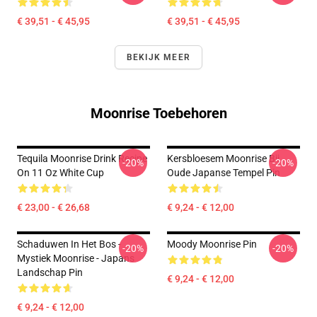
€ 39,51 - € 45,95
€ 39,51 - € 45,95
BEKIJK MEER
Moonrise Toebehoren
Tequila Moonrise Drink Recipe
Kersbloesem Moonrise Bij
-20%
-20%
On 11 Oz White Cup
Oude Japanse Tempel Pin
€ 23,00 - € 26,68
€ 9,24 - € 12,00
Schaduwen In Het Bos -
Moody Moonrise Pin
-20%
-20%
Mystiek Moonrise - Japans
Landschap Pin
€ 9,24 - € 12,00
€ 9,24 - € 12,00