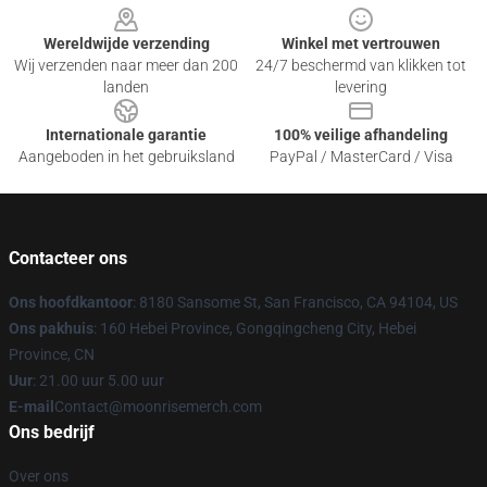
Wereldwijde verzending
Winkel met vertrouwen
Wij verzenden naar meer dan 200
24/7 beschermd van klikken tot
landen
levering
Internationale garantie
100% veilige afhandeling
Aangeboden in het gebruiksland
PayPal / MasterCard / Visa
Contacteer ons
Ons hoofdkantoor
: 8180 Sansome St, San Francisco, CA 94104, US
Ons pakhuis
: 160 Hebei Province, Gongqingcheng City, Hebei
Province, CN
Uur
: 21.00 uur 5.00 uur
E-mail
Contact@moonrisemerch.com
Ons bedrijf
Over ons