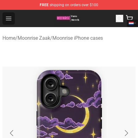
FREE
shipping on orders over $100
Moonrise Store - Official Moonrise Merchandise Shop
Open menu
Home
/
Moonrise Zaak
/
Moonrise iPhone cases