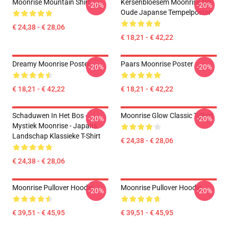
Moonrise Mountain Shirt
Kersenbloesem Moonrise Op
-20%
-20%
Oude Japanse Tempelposter
€ 24,38 - € 28,06
€ 18,21 - € 42,22
Dreamy Moonrise Poster
Paars Moonrise Poster
-20%
-20%
€ 18,21 - € 42,22
€ 18,21 - € 42,22
Schaduwen In Het Bos -
Moonrise Glow Classic T-Shirt
-20%
-20%
Mystiek Moonrise - Japans
Landschap Klassieke T-Shirt
€ 24,38 - € 28,06
€ 24,38 - € 28,06
Moonrise Pullover Hoodie
Moonrise Pullover Hoodie
-20%
-20%
€ 39,51 - € 45,95
€ 39,51 - € 45,95