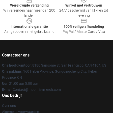
Wereldwijde verzending
Winkel met vertrouwen
Wij verzenden naar meer dan 200
24/7 beschermd van klikken tot
landen
levering
Internationale garantie
100% veilige afhandeling
Aangeboden in het gebruiksland
PayPal / MasterCard / Visa
Contacteer ons
Ons hoofdkantoor
: 8180 Sansome St, San Francisco, CA 94104, US
Ons pakhuis
: 160 Hebei Province, Gongqingcheng City, Hebei
Province, CN
Uur
: 21.00 uur 5.00 uur
E-mail
Contact@moonrisemerch.com
Ons bedrijf
Over ons
Algemene voorwaarden