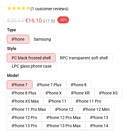
(1 customer reviews)
€20.13
€16.10
-20%
$17.50
Type
iPhone
Samsung
Style
PC black frosted shell
RPC transparent soft shell
LPC glass phone case
Model
iPhone 7
iPhone 7 Plus
iPhone 8
iPhone 8 Plus
iPhone X
iPhone XR
iPhone XS
iPhone XS Max
iPhone 11
iPhone 11 Pro
iPhone 11 Pro Max
iPhone 12
iPhone 12 Mini
iPhone 12 Pro
iPhone 12 Pro Max
iPhone 13
iPhone 13 Pro
iPhone 13 Pro Max
iPhone 14