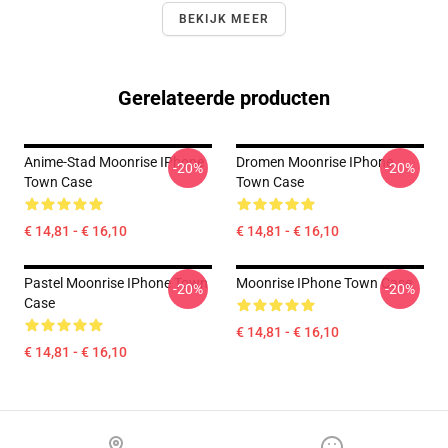
BEKIJK MEER
Gerelateerde producten
Anime-Stad Moonrise IPhone
Dromen Moonrise IPhone
-20%
-20%
Town Case
Town Case
€ 14,81 - € 16,10
€ 14,81 - € 16,10
Pastel Moonrise IPhone Town
Moonrise IPhone Town Case
-20%
-20%
Case
€ 14,81 - € 16,10
€ 14,81 - € 16,10
Footer