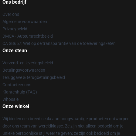
Ons bedrijf
Over ons
Algemene voorwaarden
Privacybeleid
DMCA - Auteursrechtbeleid
CA SB657: Wet op de transparantie van de toeleveringsketen
Onze steun
Verzend- en leveringsbeleid
Betalingsvoorwaarden
Teruggave & terugbetalingsbeleid
Contacteer ons
Klantenhulp (FAQ)
Whosale
Onze winkel
Wij bieden een breed scala aan hoogwaardige producten ontworpen
door ons team van wereldklasse. Ze zijn niet alleen bedoeld om je
unieke persoonlijke stijl weer te geven; ze zijn ook bedoeld om je