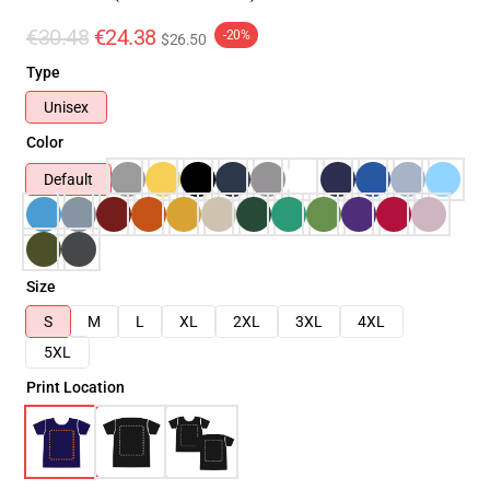
€30.48
€24.38
-20%
$26.50
Type
Unisex
Color
Default
Size
S
M
L
XL
2XL
3XL
4XL
5XL
Print Location