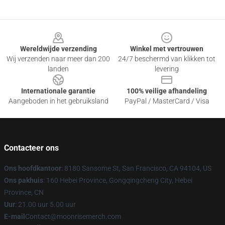
Footer
Wereldwijde verzending
Winkel met vertrouwen
Wij verzenden naar meer dan 200
24/7 beschermd van klikken tot
landen
levering
Internationale garantie
100% veilige afhandeling
Aangeboden in het gebruiksland
PayPal / MasterCard / Visa
Contacteer ons
Ons hoofdkantoor
: 8180 Sansome St, San Francisco, CA 94104, US
Ons pakhuis
: 160 Hebei Province, Gongqingcheng City, Hebei
Province, CN
Uur
: 21.00 uur 5.00 uur
E-mail
Contact@moonrisemerch.com