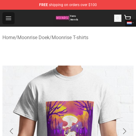
FREE
shipping on orders over $100
Moonrise Store - Official Moonrise Merchandise Shop
Open menu
Home
/
Moonrise Doek
/
Moonrise T-shirts