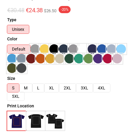
€30.48
€24.38
-20%
$26.50
Type
Unisex
Color
Default
Size
S
M
L
XL
2XL
3XL
4XL
5XL
Print Location