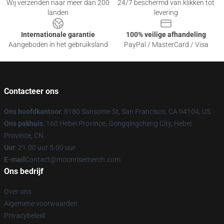
Wij verzenden naar meer dan 200
24/7 beschermd van klikken tot
landen
levering
Internationale garantie
100% veilige afhandeling
Aangeboden in het gebruiksland
PayPal / MasterCard / Visa
Contacteer ons
Ons hoofdkantoor
: 8180 Sansome St, San Francisco, CA 94104, US
Ons pakhuis
: 160 Hebei Province, Gongqingcheng City, Hebei
Province, CN
Uur
: 21.00 uur 5.00 uur
E-mail
Contact@moonrisemerch.com
Ons bedrijf
Over ons
Algemene voorwaarden
Privacybeleid