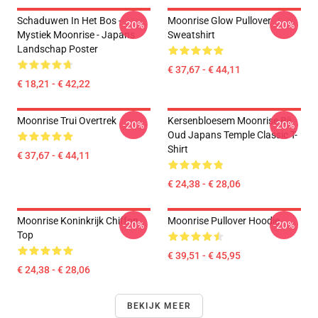
Schaduwen In Het Bos -
Moonrise Glow Pullover
-20%
-20%
Mystiek Moonrise - Japans
Sweatshirt
Landschap Poster
€ 37,67 - € 44,11
€ 18,21 - € 42,22
Moonrise Trui Overtrek
Kersenbloesem Moonrise Bij
-20%
-20%
Oud Japans Temple Classic T-
Shirt
€ 37,67 - € 44,11
€ 24,38 - € 28,06
Moonrise Koninkrijk Chiffon
Moonrise Pullover Hoodie
-20%
-20%
Top
€ 39,51 - € 45,95
€ 24,38 - € 28,06
BEKIJK MEER