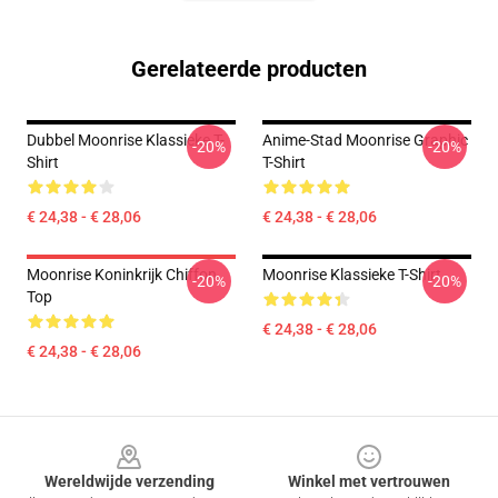
Gerelateerde producten
Dubbel Moonrise Klassieke T-
Anime-Stad Moonrise Graphic
-20%
-20%
Shirt
T-Shirt
€ 24,38 - € 28,06
€ 24,38 - € 28,06
Moonrise Koninkrijk Chiffon
Moonrise Klassieke T-Shirt
-20%
-20%
Top
€ 24,38 - € 28,06
€ 24,38 - € 28,06
Footer
Wereldwijde verzending
Winkel met vertrouwen