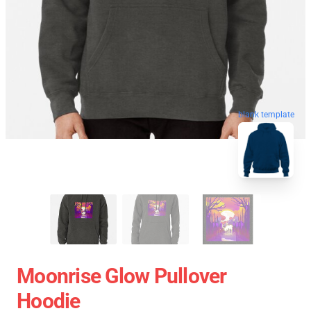
blank template
Moonrise Glow Pullover
Hoodie