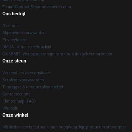
E-mail
Contact@moonrisemerch.com
Ons bedrijf
Over ons
Algemene voorwaarden
Privacybeleid
DMCA - Auteursrechtbeleid
CA SB657: Wet op de transparantie van de toeleveringsketen
Onze steun
Verzend- en leveringsbeleid
Betalingsvoorwaarden
Teruggave & terugbetalingsbeleid
Contacteer ons
Klantenhulp (FAQ)
Whosale
Onze winkel
Wij bieden een breed scala aan hoogwaardige producten ontworpen