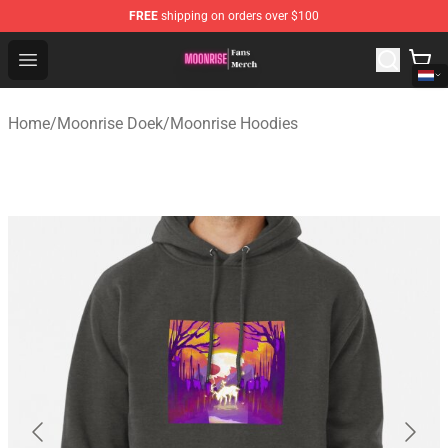
FREE
shipping on orders over $100
Moonrise Store - Official Moonrise Merchandise Shop
Open menu
Home
/
Moonrise Doek
/
Moonrise Hoodies