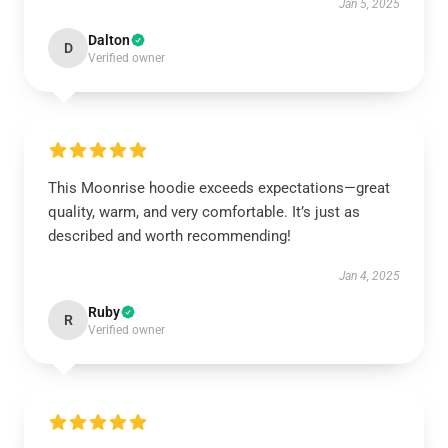
Jan 5, 2025
Dalton
D
Verified owner
This Moonrise hoodie exceeds expectations—great
quality, warm, and very comfortable. It’s just as
described and worth recommending!
Jan 4, 2025
Ruby
R
Verified owner