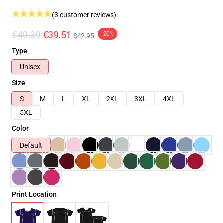
(3 customer reviews)
€49.39
€39.51
-20%
$42.95
Type
Unisex
Size
S
M
L
XL
2XL
3XL
4XL
5XL
Color
Default
Print Location