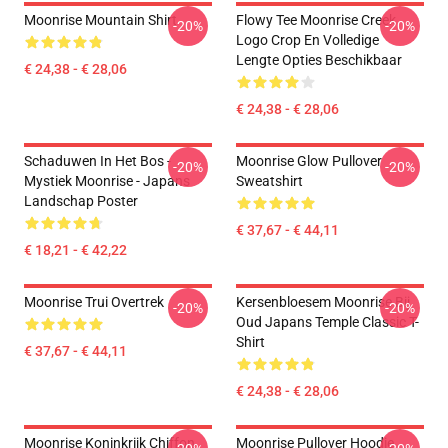
Moonrise Mountain Shirt
Flowy Tee Moonrise Creek
-20%
-20%
Logo Crop En Volledige
Lengte Opties Beschikbaar
€ 24,38 - € 28,06
€ 24,38 - € 28,06
Schaduwen In Het Bos -
Moonrise Glow Pullover
-20%
-20%
Mystiek Moonrise - Japans
Sweatshirt
Landschap Poster
€ 37,67 - € 44,11
€ 18,21 - € 42,22
Moonrise Trui Overtrek
Kersenbloesem Moonrise Bij
-20%
-20%
Oud Japans Temple Classic T-
Shirt
€ 37,67 - € 44,11
€ 24,38 - € 28,06
Moonrise Koninkrijk Chiffon
Moonrise Pullover Hoodie