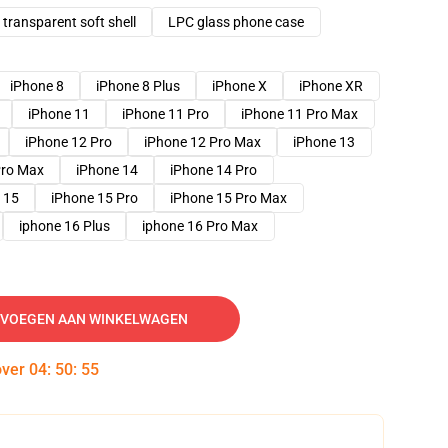
transparent soft shell
LPC glass phone case
iPhone 8
iPhone 8 Plus
iPhone X
iPhone XR
iPhone 11
iPhone 11 Pro
iPhone 11 Pro Max
iPhone 12 Pro
iPhone 12 Pro Max
iPhone 13
Pro Max
iPhone 14
iPhone 14 Pro
 15
iPhone 15 Pro
iPhone 15 Pro Max
iphone 16 Plus
iphone 16 Pro Max
VOEGEN AAN WINKELWAGEN
over
04
:
50
:
54