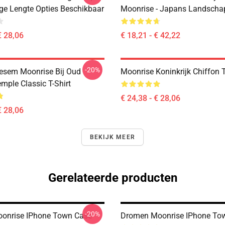
ige Lengte Opties Beschikbaar
Moonrise - Japans Landscha
€ 28,06
€ 18,21 - € 42,22
-20%
esem Moonrise Bij Oud
Moonrise Koninkrijk Chiffon 
mple Classic T-Shirt
€ 24,38 - € 28,06
€ 28,06
BEKIJK MEER
Gerelateerde producten
-20%
onrise IPhone Town Case
Dromen Moonrise IPhone To