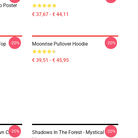
p Poster
€ 37,67 - € 44,11
-20%
-20%
Top
Moonrise Pullover Hoodie
€ 39,51 - € 45,95
-20%
-20%
wn Case
Shadows In The Forest - Mystical