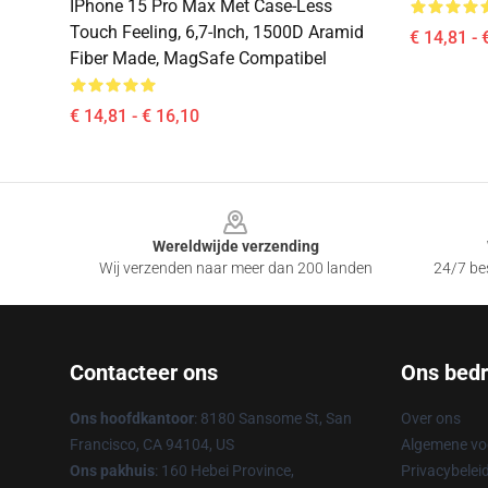
IPhone 15 Pro Max Met Case-Less
Touch Feeling, 6,7-Inch, 1500D Aramid
€ 14,81 - 
Fiber Made, MagSafe Compatibel
€ 14,81 - € 16,10
Footer
Wereldwijde verzending
Wij verzenden naar meer dan 200 landen
24/7 bes
Contacteer ons
Ons bedri
Ons hoofdkantoor
: 8180 Sansome St, San
Over ons
Francisco, CA 94104, US
Algemene v
Ons pakhuis
: 160 Hebei Province,
Privacybelei