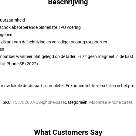
Beschrijving
 duurzaamheid
 schok absorberende binnenste TPU voering
ingebed
zijkant van de behuizing en volledige toegang tot poorten
den
atibel wanneer plat gelegd op de lader. Er zit geen magneet in de kast
bij iPhone SE (2022)
r uw lokale derde-partij completer, Er kunnen lichte verschillen in het p
SKU
:
158782697-US-iphone-case
Categorieën
:
Moonrise iPhone cases
,
What Customers Say