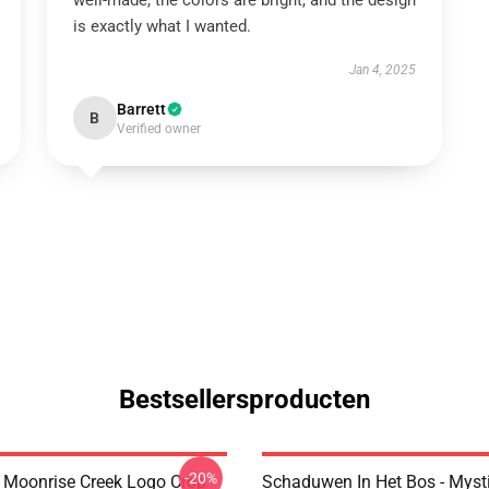
well-made, the colors are bright, and the design
is exactly what I wanted.
Jan 4, 2025
Barrett
B
Verified owner
Bestsellersproducten
-20%
 Moonrise Creek Logo Crop
Schaduwen In Het Bos - Myst