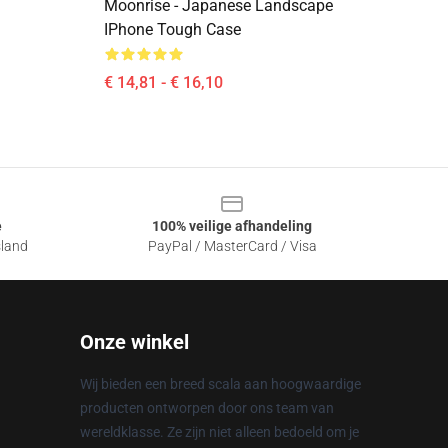
Moonrise - Japanese Landscape
IPhone Tough Case
€ 14,81 - € 16,10
e
100% veilige afhandeling
sland
PayPal / MasterCard / Visa
Onze winkel
Wij bieden een breed scala aan hoogwaardige
producten ontworpen door ons team van
wereldklasse. Ze zijn niet alleen bedoeld om je