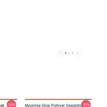
1
/
1
-20%
-20%
iek
Moonrise Glow Pullover Sweatshirt