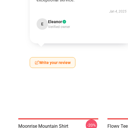
exceptional service.
Jan 4, 2025
Eleanor
E
Verified owner
Write your review
-20%
Moonrise Mountain Shirt
Flowy Tee