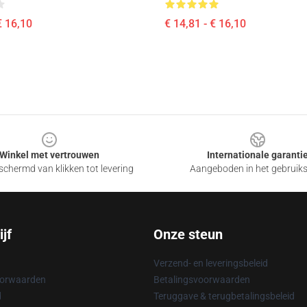
€ 16,10
€ 14,81 - € 16,10
Winkel met vertrouwen
Internationale garanti
chermd van klikken tot levering
Aangeboden in het gebruik
jf
Onze steun
Verzend- en leveringsbeleid
oorwaarden
Betalingsvoorwaarden
d
Teruggave & terugbetalingsbeleid