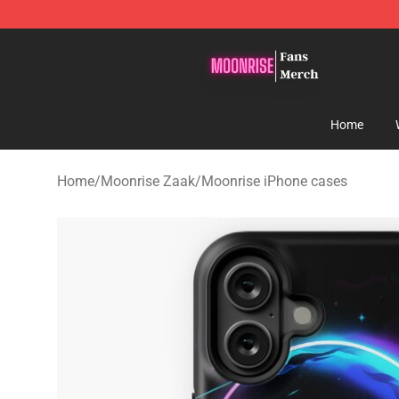
Moonrise Store - Official Moonrise Merchandise Shop
Home
Home
/
Moonrise Zaak
/
Moonrise iPhone cases