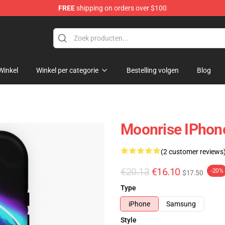
FREE
shipping on orders over $100
Winkel
Winkel per categorie
Bestelling volgen
Blog
Moonrise IPhon
(2 customer reviews
€20.13
€16.10
-20%
$17.50
Type
iPhone
Samsung
Style