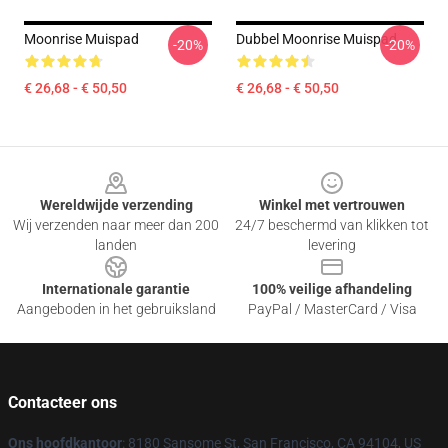
Moonrise Muispad
Dubbel Moonrise Muispad
-20%
-20%
€ 26,68 - € 50,50
€ 26,68 - € 50,50
Footer
Wereldwijde verzending
Winkel met vertrouwen
Wij verzenden naar meer dan 200
24/7 beschermd van klikken tot
landen
levering
Internationale garantie
100% veilige afhandeling
Aangeboden in het gebruiksland
PayPal / MasterCard / Visa
Contacteer ons
Ons hoofdkantoor
: 8180 Sansome St, San Francisco, CA 94104, US