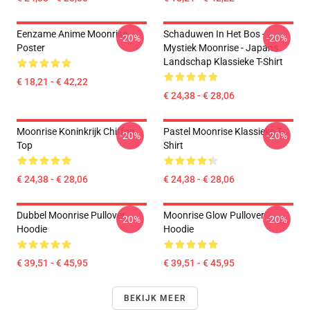
Eenzame Anime Moonrise
Schaduwen In Het Bos -
-20%
-20%
Poster
Mystiek Moonrise - Japans
Landschap Klassieke T-Shirt
€ 18,21 - € 42,22
€ 24,38 - € 28,06
Moonrise Koninkrijk Chiffon
Pastel Moonrise Klassieke T-
-20%
-20%
Top
Shirt
€ 24,38 - € 28,06
€ 24,38 - € 28,06
Dubbel Moonrise Pullover
Moonrise Glow Pullover
-20%
-20%
Hoodie
Hoodie
€ 39,51 - € 45,95
€ 39,51 - € 45,95
BEKIJK MEER