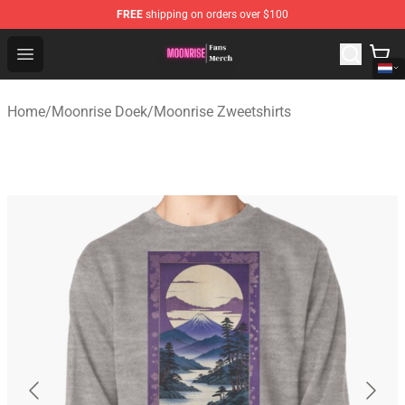
FREE
shipping on orders over $100
Moonrise Store - Official Moonrise Merchandise Shop
Open menu
Home
/
Moonrise Doek
/
Moonrise Zweetshirts