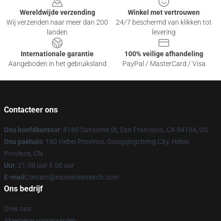
Wereldwijde verzending
Winkel met vertrouwen
Wij verzenden naar meer dan 200
24/7 beschermd van klikken tot
landen
levering
Internationale garantie
100% veilige afhandeling
Aangeboden in het gebruiksland
PayPal / MasterCard / Visa
Contacteer ons
Ons hoofdkantoor
: 8180 Sansome St, San Francisco, CA 94104, US
Ons pakhuis
: 160 Hebei Province, Gongqingcheng City, Hebei
Province, CN
Uur
: 21.00 uur 5.00 uur
E-mail
Contact@moonrisemerch.com
Ons bedrijf
Over ons
Algemene voorwaarden