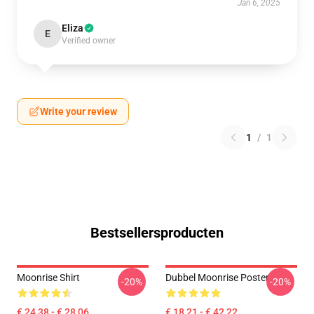
Jan 6, 2025
Eliza
E
Verified owner
Write your review
1
/
1
Bestsellersproducten
Moonrise Shirt
Dubbel Moonrise Poster
-20%
-20%
€ 24,38 - € 28,06
€ 18,21 - € 42,22