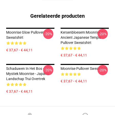
Gerelateerde producten
Moonrise Glow Pullover
Kersenbloesem Moonrise Bij
-20%
-20%
Sweatshirt
Ancient Japanese Temple
Pullover Sweatshirt
€ 37,67 - € 44,11
€ 37,67 - € 44,11
Schaduwen In Het Bos -
Moonrise Pullover Sweatshirt
-20%
-20%
Mystiek Moonrise - Japans
Landschap Trui Overtrek
€ 37,67 - € 44,11
€ 37,67 - € 44,11
Footer