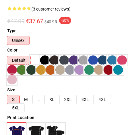
(3 customer reviews)
€47.09
€37.67
-20%
$40.95
Type
Unisex
Color
Default
Size
S
M
L
XL
2XL
3XL
4XL
5XL
Print Location