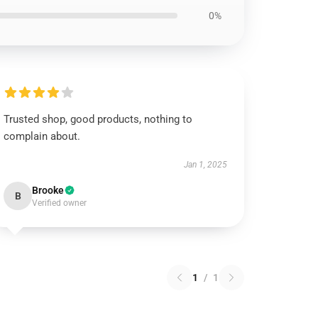
0%
Trusted shop, good products, nothing to
complain about.
Jan 1, 2025
Brooke
B
Verified owner
1
/
1