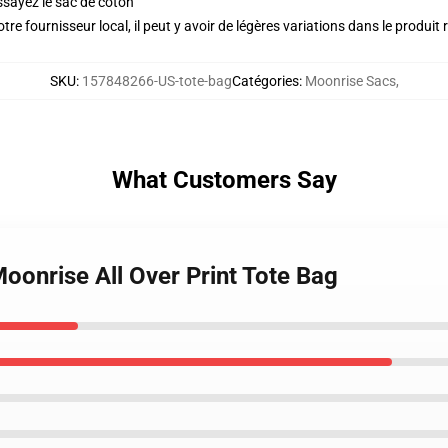
ssayez le sac de coton
re fournisseur local, il peut y avoir de légères variations dans le produit 
SKU
:
157848266-US-tote-bag
Catégories
:
Moonrise Sacs
,
What Customers Say
oonrise All Over Print Tote Bag