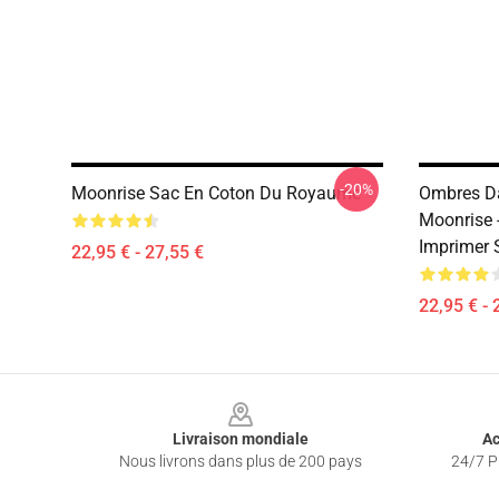
-20%
Moonrise Sac En Coton Du Royaume
Ombres Da
Moonrise 
Imprimer 
22,95 € - 27,55 €
22,95 € - 
Footer
Livraison mondiale
Ac
Nous livrons dans plus de 200 pays
24/7 Pr