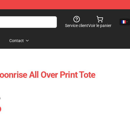
Service client
Voir le panier
Contact
onrise All Over Print Tote
)