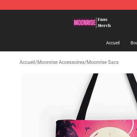
Moonrise Store - Official Moonrise Merchandise Shop
Accueil
Bou
Accueil
/
Moonrise Accessoires
/
Moonrise Sacs