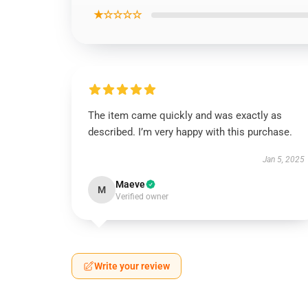
★☆☆☆☆
The item came quickly and was exactly as
described. I’m very happy with this purchase.
Jan 5, 2025
Maeve
M
Verified owner
Write your review