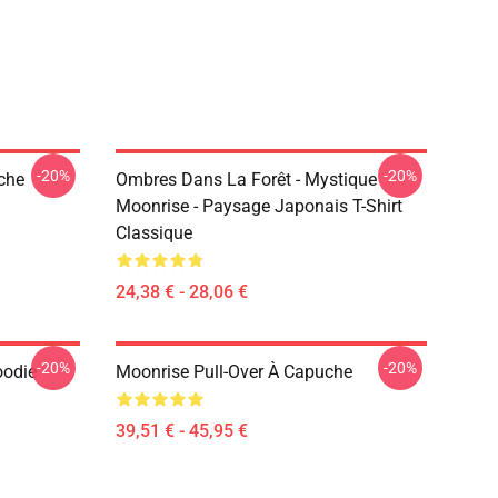
-20%
-20%
iche
Ombres Dans La Forêt - Mystique
Moonrise - Paysage Japonais T-Shirt
Classique
24,38 € - 28,06 €
-20%
-20%
oodie
Moonrise Pull-Over À Capuche
39,51 € - 45,95 €