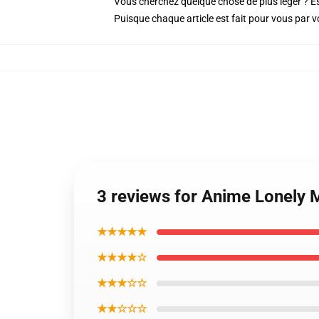
Vous cherchez quelque chose de plus léger ? E
Puisque chaque article est fait pour vous par vot
3 reviews for Anime Lonely M
★★★★★
★★★★☆
★★★☆☆
★★☆☆☆