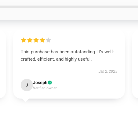
This purchase has been outstanding. It’s well-
crafted, efficient, and highly useful.
Jan 2, 2025
Joseph
J
Verified owner