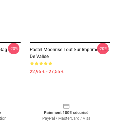
-20%
-20%
 Bag
Pastel Moonrise Tout Sur Imprimer Sac
De Valise
22,95 € - 27,55 €
e
Paiement 100% sécurisé
tion
PayPal / MasterCard / Visa