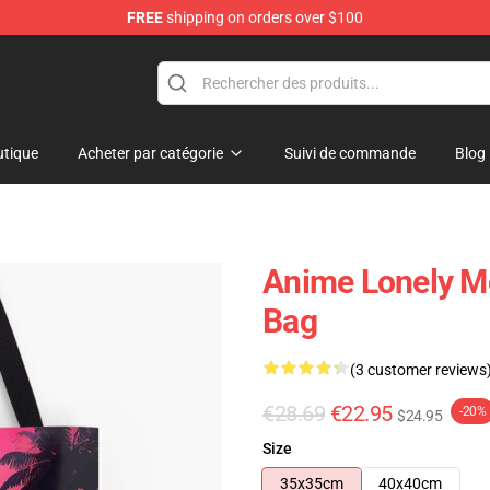
FREE
shipping on orders over $100
tique
Acheter par catégorie
Suivi de commande
Blog
Anime Lonely Mo
Bag
(3 customer reviews
€28.69
€22.95
-20%
$24.95
Size
35x35cm
40x40cm