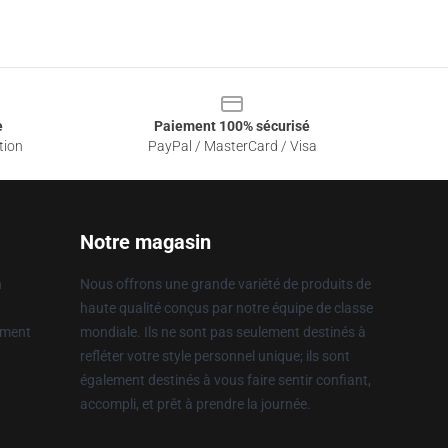
e
Paiement 100% sécurisé
tion
PayPal / MasterCard / Visa
Notre magasin
n
Nous offrons une grande variété de produits de
haute qualité conçus par notre équipe de classe
ement
mondiale. Ils ne sont pas seulement destinés à
refléter votre style personnel unique; ils sont
également destinés à vous faire sentir confiant,
accompli, et prêt à prendre la journée.