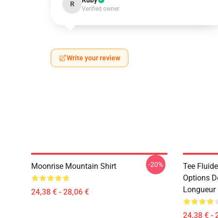
Ruby
R
Verified owner
Write your review
-20%
Moonrise Mountain Shirt
Tee Fluid
Options De
Longueur 
24,38 € - 28,06 €
24,38 € - 