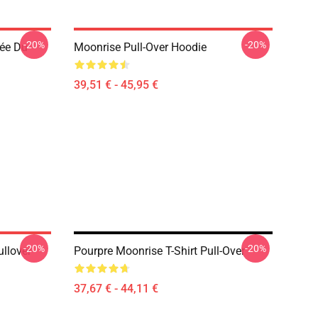
-20%
-20%
ée Du
Moonrise Pull-Over Hoodie
39,51 € - 45,95 €
-20%
-20%
llover
Pourpre Moonrise T-Shirt Pull-Over
37,67 € - 44,11 €