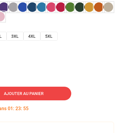
L
3XL
4XL
5XL
AJOUTER AU PANIER
dans
01
:
23
:
54