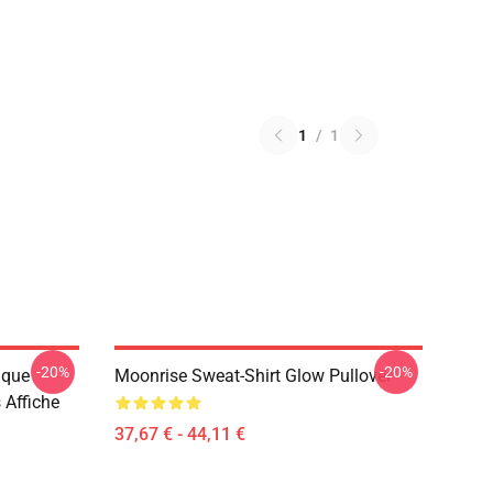
1
/
1
-20%
-20%
ique
Moonrise Sweat-Shirt Glow Pullover
 Affiche
37,67 € - 44,11 €