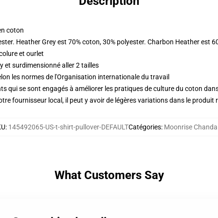
Description
en coton
ester. Heather Grey est 70% coton, 30% polyester. Charbon Heather est 6
olure et ourlet
et surdimensionné aller 2 tailles
lon les normes de l'Organisation internationale du travail
s qui se sont engagés à améliorer les pratiques de culture du coton dans l
re fournisseur local, il peut y avoir de légères variations dans le produit 
KU
:
145492065-US-t-shirt-pullover-DEFAULT
Catégories
:
Moonrise Chandai
What Customers Say