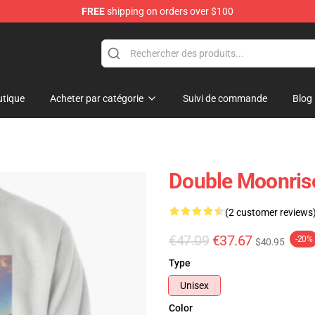
FREE
shipping on orders over $100
tique
Acheter par catégorie
Suivi de commande
Blog
Double Moonrise
(2 customer reviews
€47.09
€37.67
-20%
$40.95
Type
Unisex
Color