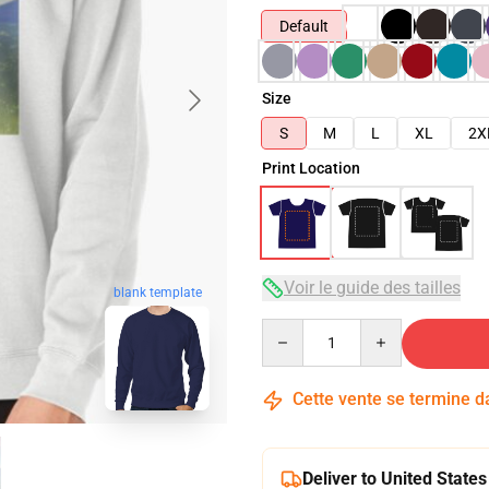
Default
Size
S
M
L
XL
2X
Print Location
Voir le guide des tailles
blank template
Quantity
Cette vente se termine 
Deliver to United States