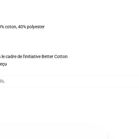
0% coton, 40% polyester
e cadre de l'initiative Better Cotton
reçu
ls
,