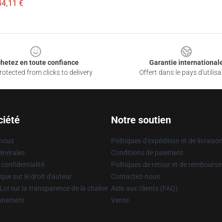
44,11 €
hetez en toute confiance
Garantie international
otected from clicks to delivery
Offert dans le pays d'utilisa
ciété
Notre soutien
 nous
Politiques d'expédition et de livraiso
énérales
Conditions de paiement
 confidentialité
Politiques de retour et de rembours
que sur le droit d'auteur
Contactez-nous
Loi sur la transparence de la chaîne
Aide aux clients (FAQ)
onnement
Vente