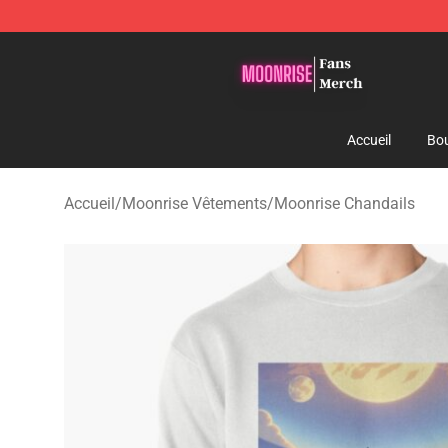
Moonrise Store - Official Moonrise Merchandise Shop
Accueil
Bou
Accueil
/
Moonrise Vêtements
/
Moonrise Chandails