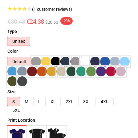
(1 customer reviews)
€30.48
€24.38
-20%
$26.50
Type
Unisex
Color
Default
Size
S
M
L
XL
2XL
3XL
4XL
5XL
Print Location