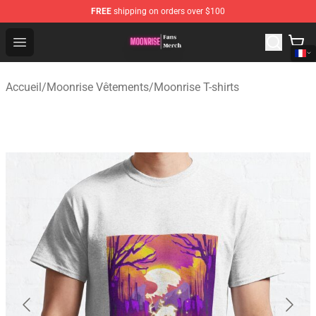
FREE
shipping on orders over $100
Moonrise Store - Official Moonrise Merchandise Shop
Open menu
Accueil
/
Moonrise Vêtements
/
Moonrise T-shirts