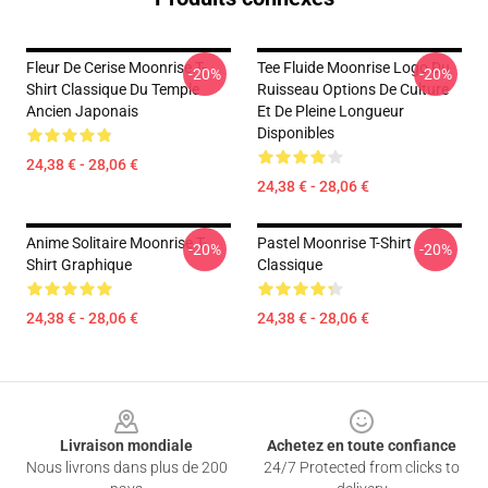
Fleur De Cerise Moonrise T-
Tee Fluide Moonrise Logo Du
-20%
-20%
Shirt Classique Du Temple
Ruisseau Options De Culture
Ancien Japonais
Et De Pleine Longueur
Disponibles
24,38 € - 28,06 €
24,38 € - 28,06 €
Anime Solitaire Moonrise T-
Pastel Moonrise T-Shirt
-20%
-20%
Shirt Graphique
Classique
24,38 € - 28,06 €
24,38 € - 28,06 €
Footer
Livraison mondiale
Achetez en toute confiance
Nous livrons dans plus de 200
24/7 Protected from clicks to