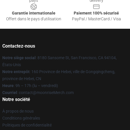
pays
delivery
Garantie internationale
Paiement 100% sécurisé
Offert dans le pays d'utilisation
PayPal / MasterCard / Visa
Contactez-nous
Notre siège social
: 8180 Sansome St, San Francisco, CA 94104,
États-Unis
Notre entrepôt
: 160 Province de Hebei, ville de Gongqingcheng,
province de Hebei, CN
Heure
: 9h – 17h (lu – vendredi)
Courriel
: contact@moonriseMerch.com
Notre société
À propos de nous
Conditions générales
Politiques de confidentialité