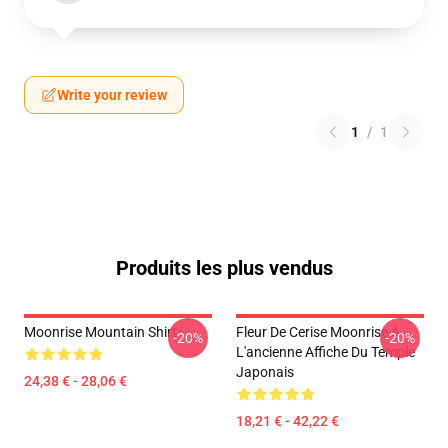
Write your review
1
/
1
Produits les plus vendus
Moonrise Mountain Shirt
Fleur De Cerise Moonrise À
-20%
-20%
L'ancienne Affiche Du Temple
Japonais
24,38 € - 28,06 €
18,21 € - 42,22 €