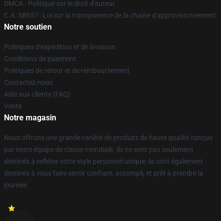
DMCA - Politique sur le droit d'auteur
C.A. SB657 : Loi sur la transparence de la chaîne d'approvisionnement
Notre soutien
Politiques d'expédition et de livraison
Conditions de paiement
Politiques de retour et de remboursement
Contactez-nous
Aide aux clients (FAQ)
Vente
Notre magasin
Nous offrons une grande variété de produits de haute qualité conçus
par notre équipe de classe mondiale. Ils ne sont pas seulement
destinés à refléter votre style personnel unique; ils sont également
destinés à vous faire sentir confiant, accompli, et prêt à prendre la
journée.