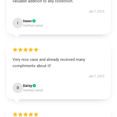
valuable addition to any collection.
Jan 7, 2025
Isaac
I
Verified owner
Very nice case and already received many
compliments about it!
Jan 7, 2025
Daisy
D
Verified owner