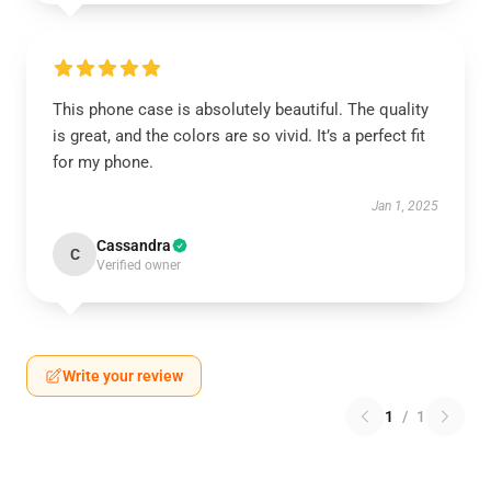
This phone case is absolutely beautiful. The quality
is great, and the colors are so vivid. It’s a perfect fit
for my phone.
Jan 1, 2025
Cassandra
C
Verified owner
Write your review
1
/
1