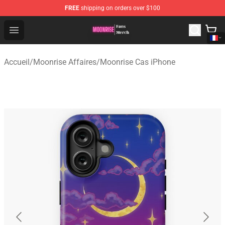
FREE
shipping on orders over $100
Moonrise Store - Official Moonrise Merchandise Shop
Open menu
Accueil
/
Moonrise Affaires
/
Moonrise Cas iPhone