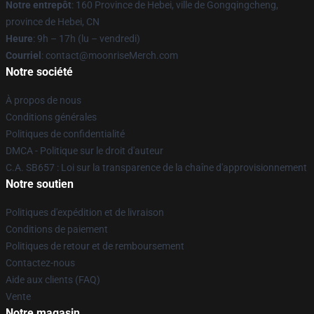
Notre entrepôt
: 160 Province de Hebei, ville de Gongqingcheng,
province de Hebei, CN
Heure
: 9h – 17h (lu – vendredi)
Courriel
: contact@moonriseMerch.com
Notre société
À propos de nous
Conditions générales
Politiques de confidentialité
DMCA - Politique sur le droit d'auteur
C.A. SB657 : Loi sur la transparence de la chaîne d'approvisionnement
Notre soutien
Politiques d'expédition et de livraison
Conditions de paiement
Politiques de retour et de remboursement
Contactez-nous
Aide aux clients (FAQ)
Vente
Notre magasin