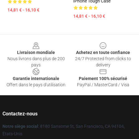
IPhone Tough Case
14,81 € - 16,10 €
14,81 € - 16,10 €
Footer
Livraison mondiale
Achetez en toute confiance
Nous livrons dans plus de 200
24/7 Protected from clicks to
pays
delivery
Garantie internationale
Paiement 100% sécurisé
Offert dans le pays d'utilisation
PayPal / MasterCard / Visa
Contactez-nous
Notre siège social
: 8180 Sansome St, San Francisco, CA 94104,
États-Unis