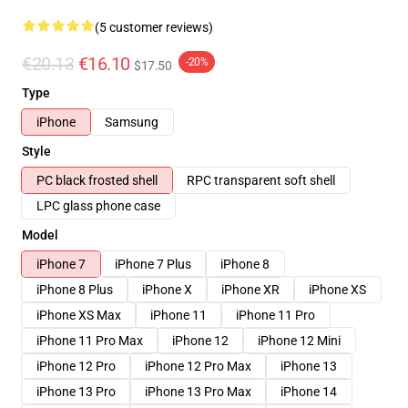
(5 customer reviews)
€20.13
€16.10
-20%
$17.50
Type
iPhone
Samsung
Style
PC black frosted shell
RPC transparent soft shell
LPC glass phone case
Model
iPhone 7
iPhone 7 Plus
iPhone 8
iPhone 8 Plus
iPhone X
iPhone XR
iPhone XS
iPhone XS Max
iPhone 11
iPhone 11 Pro
iPhone 11 Pro Max
iPhone 12
iPhone 12 Mini
iPhone 12 Pro
iPhone 12 Pro Max
iPhone 13
iPhone 13 Pro
iPhone 13 Pro Max
iPhone 14