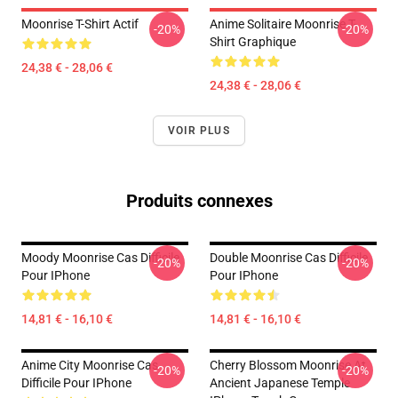
Moonrise T-Shirt Actif
Anime Solitaire Moonrise T-
-20%
-20%
Shirt Graphique
24,38 € - 28,06 €
24,38 € - 28,06 €
VOIR PLUS
Produits connexes
Moody Moonrise Cas Difficile
Double Moonrise Cas Difficile
-20%
-20%
Pour IPhone
Pour IPhone
14,81 € - 16,10 €
14,81 € - 16,10 €
Anime City Moonrise Cas
Cherry Blossom Moonrise At
-20%
-20%
Difficile Pour IPhone
Ancient Japanese Temple