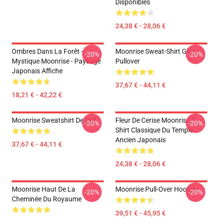
Disponibles
24,38 € - 28,06 €
Ombres Dans La Forêt -
Moonrise Sweat-Shirt Glow
-20%
-20%
Mystique Moonrise - Paysage
Pullover
Japonais Affiche
37,67 € - 44,11 €
18,21 € - 42,22 €
Moonrise Sweatshirt De Pull
Fleur De Cerise Moonrise T-
-20%
-20%
Shirt Classique Du Temple
Ancien Japonais
37,67 € - 44,11 €
24,38 € - 28,06 €
Moonrise Haut De La
Moonrise Pull-Over Hoodie
-20%
-20%
Cheminée Du Royaume
39,51 € - 45,95 €