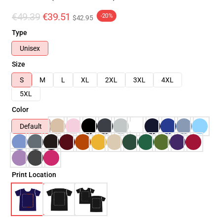
€49.39
€39.51
-20%
$42.95
Type
Unisex
Size
S
M
L
XL
2XL
3XL
4XL
5XL
Color
Default
Print Location