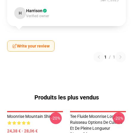
Jan 1, 2025
Harrison
H
Verified owner
Write your review
1
/
1
Produits les plus vendus
Moonrise Mountain Shirt
Tee Fluide Moonrise Logo Du
-20%
-20%
Ruisseau Options De Culture
Et De Pleine Longueur
24,38 € - 28,06 €