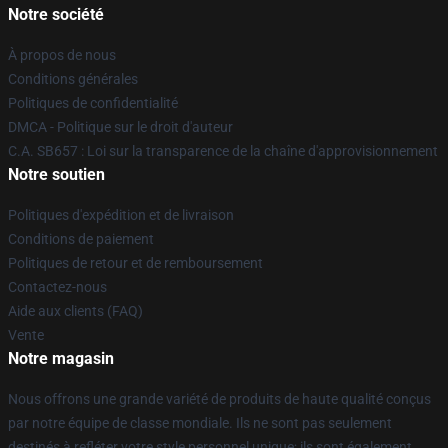
Notre société
À propos de nous
Conditions générales
Politiques de confidentialité
DMCA - Politique sur le droit d'auteur
C.A. SB657 : Loi sur la transparence de la chaîne d'approvisionnement
Notre soutien
Politiques d'expédition et de livraison
Conditions de paiement
Politiques de retour et de remboursement
Contactez-nous
Aide aux clients (FAQ)
Vente
Notre magasin
Nous offrons une grande variété de produits de haute qualité conçus
par notre équipe de classe mondiale. Ils ne sont pas seulement
destinés à refléter votre style personnel unique; ils sont également