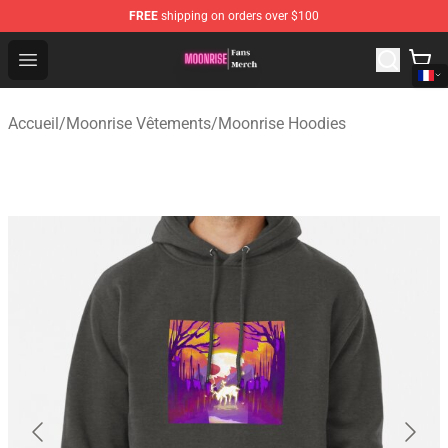
FREE
shipping on orders over $100
Moonrise Store - Official Moonrise Merchandise Shop
Open menu
Accueil
/
Moonrise Vêtements
/
Moonrise Hoodies