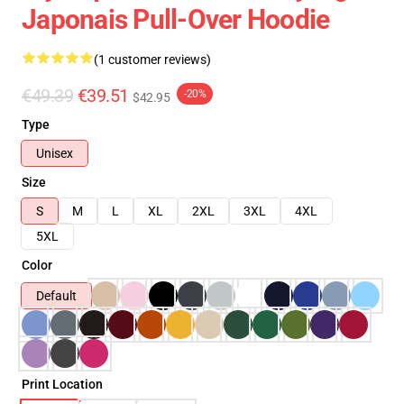
Japonais Pull-Over Hoodie
(1 customer reviews)
€49.39
€39.51
-20%
$42.95
Type
Unisex
Size
S
M
L
XL
2XL
3XL
4XL
5XL
Color
Default
Print Location