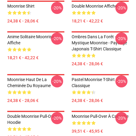
Moonrise Shirt
Double Moonrise Affiche
-20%
-20%
24,38 € - 28,06 €
18,21 € - 42,22 €
Anime Solitaire Moonrise
Ombres Dans La Forêt -
-20%
-20%
Affiche
Mystique Moonrise - Paysage
Japonais T-Shirt Classique
18,21 € - 42,22 €
24,38 € - 28,06 €
Moonrise Haut De La
Pastel Moonrise T-Shirt
-20%
-20%
Cheminée Du Royaume
Classique
24,38 € - 28,06 €
24,38 € - 28,06 €
Double Moonrise Pull-Over
Moonrise Pull-Over À Capuche
-20%
-20%
Hoodie
39,51 € - 45,95 €