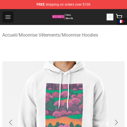
FREE
shipping on orders over $100
Moonrise Store - Official Moonrise Merchandise Shop
Open menu
Accueil
/
Moonrise Vêtements
/
Moonrise Hoodies