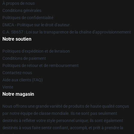
À propos de nous
Conditions générales
Politiques de confidentialité
DMCA - Politique sur le droit d'auteur
C.A. SB657 : Loi sur la transparence de la chaîne d'approvisionnement
Notre soutien
Politiques d'expédition et de livraison
Conditions de paiement
Politiques de retour et de remboursement
Contactez-nous
Aide aux clients (FAQ)
Vente
Notre magasin
Nous offrons une grande variété de produits de haute qualité conçus
par notre équipe de classe mondiale. Ils ne sont pas seulement
destinés à refléter votre style personnel unique; ils sont également
destinés à vous faire sentir confiant, accompli, et prêt à prendre la