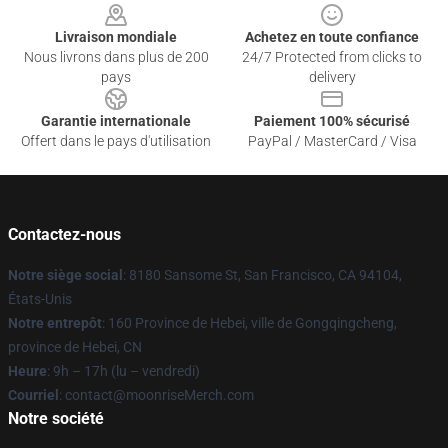
Livraison mondiale
Achetez en toute confiance
Nous livrons dans plus de 200
24/7 Protected from clicks to
pays
delivery
Garantie internationale
Paiement 100% sécurisé
Offert dans le pays d'utilisation
PayPal / MasterCard / Visa
Contactez-nous
Notre siège social
: 8180 Sansome St, San Francisco, CA 94104,
États-Unis
Notre entrepôt
: 160 Province de Hebei, ville de Gongqingcheng,
province de Hebei, CN
Heure
: 9h – 17h (lu – vendredi)
Courriel
: contact@moonriseMerch.com
Notre société