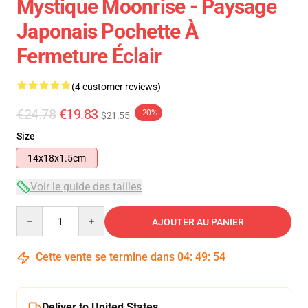
Mystique Moonrise - Paysage
Japonais Pochette À
Fermeture Éclair
(4 customer reviews)
€24.78
€19.83
-20%
$21.55
Size
14x18x1.5cm
Voir le guide des tailles
Quantity
AJOUTER AU PANIER
Cette vente se termine dans
04
:
49
:
53
Deliver to United States