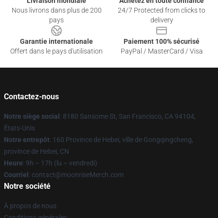
Livraison mondiale
Achetez en toute confiance
Nous livrons dans plus de 200
24/7 Protected from clicks to
pays
delivery
Garantie internationale
Paiement 100% sécurisé
Offert dans le pays d'utilisation
PayPal / MasterCard / Visa
Contactez-nous
Notre siège social
: 8180 Sansome St, San Francisco, CA 94104,
États-Unis
Notre entrepôt
: 160 Province de Hebei, ville de Gongqingcheng,
province de Hebei, CN
Heure
: 9h – 17h (lu – vendredi)
Courriel
: contact@moonriseMerch.com
Notre société
À propos de nous
Conditions générales