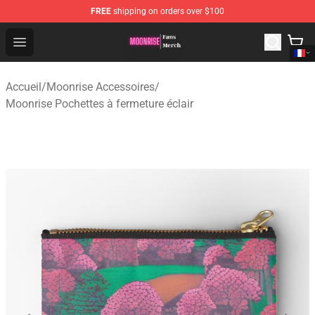
FREE
shipping on orders over $100
Moonrise Store - Official Moonrise Merchandise Shop
Open menu
Accueil
/
Moonrise Accessoires
/
Moonrise Pochettes à fermeture éclair