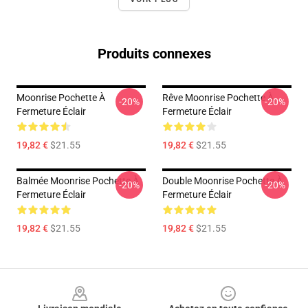
Produits connexes
Moonrise Pochette À
Rêve Moonrise Pochette À
-20%
-20%
Fermeture Éclair
Fermeture Éclair
19,82 €
$21.55
19,82 €
$21.55
Balmée Moonrise Pochette À
Double Moonrise Pochette À
-20%
-20%
Fermeture Éclair
Fermeture Éclair
19,82 €
$21.55
19,82 €
$21.55
Footer