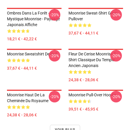
Ombres Dans La Forêt -
Moonrise Sweat-Shirt Glow
-20%
-20%
Mystique Moonrise - Paysage
Pullover
Japonais Affiche
37,67 € - 44,11 €
18,21 € - 42,22 €
Moonrise Sweatshirt De Pull
Fleur De Cerise Moonrise T-
-20%
-20%
Shirt Classique Du Temple
Ancien Japonais
37,67 € - 44,11 €
24,38 € - 28,06 €
Moonrise Haut De La
Moonrise Pull-Over Hoodie
-20%
-20%
Cheminée Du Royaume
39,51 € - 45,95 €
24,38 € - 28,06 €
VOIR PLUS