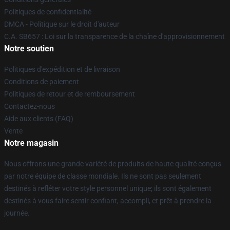
Politiques de confidentialité
DMCA - Politique sur le droit d'auteur
C.A. SB657 : Loi sur la transparence de la chaîne d'approvisionnement
Notre soutien
Politiques d'expédition et de livraison
Conditions de paiement
Politiques de retour et de remboursement
Contactez-nous
Aide aux clients (FAQ)
Vente
Notre magasin
Nous offrons une grande variété de produits de haute qualité conçus
par notre équipe de classe mondiale. Ils ne sont pas seulement
destinés à refléter votre style personnel unique; ils sont également
destinés à vous faire sentir confiant, accompli, et prêt à prendre la
journée.